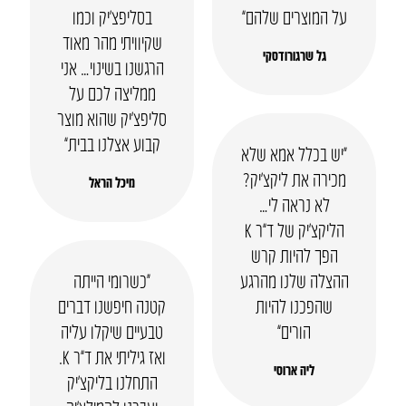
על המוצרים שלהם”
בסליפצ’יק וכמו
שקיוויתי מהר מאוד
גל שרגורודסקי
הרגשנו בשינוי… אני
ממליצה לכם על
סליפצ’יק שהוא מוצר
קבוע אצלנו בבית”
“יש בכלל אמא שלא
מכירה את ליקצ’יק?
מיכל הראל
לא נראה לי…
הליקצ’יק של ד”ר K
הפך להיות קרש
ההצלה שלנו מהרגע
“כשרומי הייתה
שהפכנו להיות
קטנה חיפשנו דברים
הורים”
טבעיים שיקלו עליה
ואז גיליתי את ד”ר K.
ליה ארוסי
התחלנו בליקצ’יק