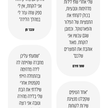
שלי אחרי שתי לידות
אני לוקחת, אין לי
מדהימות וטבעיות,
ספק שזה עזר לי
בכולן לקחתי את
במהלך הלידה”
התמציות של הפלור
והפארטוקל. וכמובן
ענבר חן
שגם עכשיו אני
לוקחת. מאוד
אוהבת את המוצרים
שלכם”
“שמעתי עליכן
מחברה שהייתה לה
שחר תירם
לידה מדהימה
ובהתחלה הייתי
סקפטית אחרי
שילדתי את הבת
“אחד הטיפים
שלי בלידה מהירה
שקיבלנו מנציגת
וטובה אני רוצה
שירות לקוחות