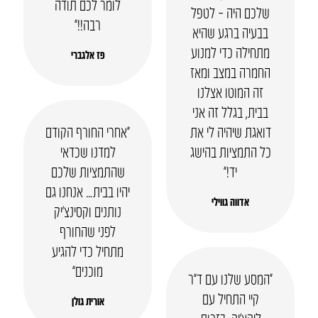
לומר לכם תודה
שלכם היה – לטפל
רבה!!”
בבעיה ברגע שהיא
מתחילה כדי למנוע
פז אלגברי
החמרה במצב ומאז
זה המוטו אצלנו
בבית, בגלל זה אני
דואגת שיהיה לי את
“אחרי החורף הקודם
כל התמציות בהישג
למדנו שכדאי
יד!”
שהתמציות שלכם
יהיו בבית… אנחנו גם
אדווה גווילי
נותנים וקסינצ’יק
לפני שהחורף
מתחיל כדי להגיע
מוכנים”
“המסע שלנו עם ד”ר
קיי התחיל עם
אורית גולן
ליקצ’יק. בזכות