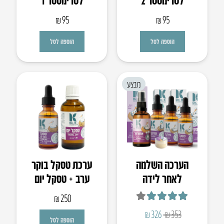
₪
95
₪
95
הוספה לסל
הוספה לסל
מבצע
הערכה השלמה
ערכת טסקל בוקר
לאחר לידה
ערב + טסקל יום
₪
250
דורג
4.00
מתוך 5
המחיר
המחיר
₪
326
₪
353
הוספה לסל