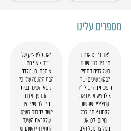
מספרים עלינו
“את ד”ר K אנחנו
“את סליפצ’יק של
מכירים כבר שנים.
ד”ר K אני ממש
כשלילדים התחילו
אוהבת. כשנולדה
לבקוע שיניים ישר
הבת הקטנה שלי כל
חיפשתי מה יש לד”ר
נושא השינה בבית
K להציע וקנינו את
התהפך ולבת
קמילצ’יק שפשוט
הגדולה שלי היה
לקחנו איתנו לכל
קשה להכנס לשקט
מקום. לכן אני
שלקראת השינה.
ממליצה מכל הלב
התחלתי להשתמש