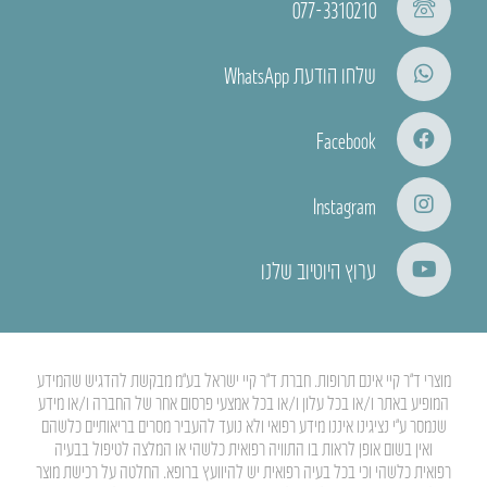
077-3310210
שלחו הודעת WhatsApp
Facebook
Instagram
ערוץ היוטיוב שלנו
מוצרי ד”ר קיי אינם תרופות. חברת ד”ר קיי ישראל בע”מ מבקשת להדגיש שהמידע
המופיע באתר ו/או בכל עלון ו/או בכל אמצעי פרסום אחר של החברה ו/או מידע
שנמסר ע”י נציגינו איננו מידע רפואי ולא נועד להעביר מסרים בריאותיים כלשהם
ואין בשום אופן לראות בו התוויה רפואית כלשהי או המלצה לטיפול בבעיה
רפואית כלשהי וכי בכל בעיה רפואית יש להיוועץ ברופא. החלטה על רכישת מוצר