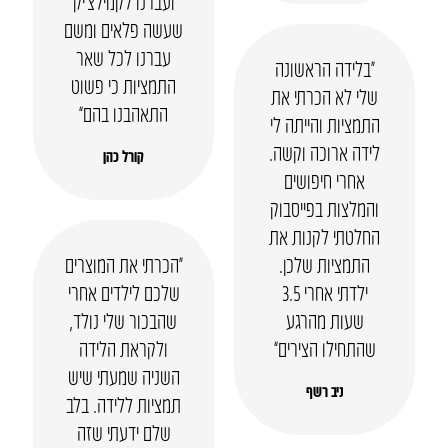
ועברנו לקמילצ’יק
שעשה פלאים ומשם
עברנו לכל שאר
“בלידה הראשונה
התמציות כי פשוט
שלי לא הכרתי את
התאהבנו בהם”
התמציות והייתה לי
לידה ארוכה וקשה.
קורל כהן
אחרי חיפושים
והמלצות בפייסבוק
החלטתי לקנות את
התמציות שלכן.
“הכרתי את המוצרים
ילדתי אחרי 3.5
שלכם לילדים אחרי
שעות מהרגע
שהבכור שלי נולד,
שהתחילו הצירים”
ולקראת הלידה
השניה שמעתי שיש
ניב רשף
תמציות ללידה. בלב
שלם ידעתי שזה