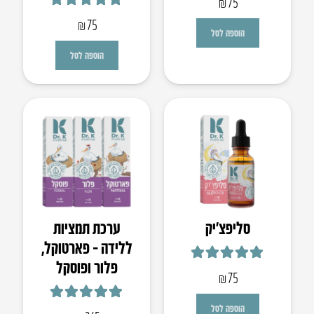
₪
75
דורג
5.00
מתוך 5
₪
75
הוספה לסל
הוספה לסל
סליפצ’יק
ערכת תמציות
ללידה – פארטוקל,
פלור ופוסקל
דורג
4.93
מתוך 5
₪
75
דורג
5.00
מתוך 5
הוספה לסל