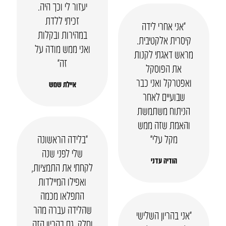
יעזור לי וכך היה.
זכיתי ללדת
“אני אחרי לידה
במהירות ובקלות
קיסרית אלקטיבית.
ואני ממש מודה על
מראש דאגתי לקנות
זה”
את הפוסקל
ואפטרקל ואני כבר
איילת שמש
שבועיים לאחר
הניתוח משתמשת
והאמת שזה ממש
מקל עלי״
“בלידה הראשונה
שלי לפני שנה
הודיה עדני
לקחתי את התמציות,
ואפילו המיילדות
התפלאו מכמה
שהלידה עברה מהר
“אני בהריון השלישי
וחלק. גם בהריון הזה