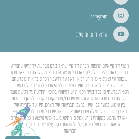
Instagram
ערוץ היוטיוב שלנו
מוצרי ד”ר קיי אינם תרופות. חברת ד”ר קיי ישראל בע”מ מבקשת להדגיש שהמידע
המופיע באתר ו/או בכל עלון ו/או בכל אמצעי פרסום אחר של החברה ו/או מידע
שנמסר ע”י נציגינו איננו מידע רפואי ולא נועד להעביר מסרים בריאותיים כלשהם
ואין בשום אופן לראות בו התוויה רפואית כלשהי או המלצה לטיפול בבעיה
רפואית כלשהי וכי בכל בעיה רפואית יש להיוועץ ברופא. החלטה על רכישת מוצר
של החברה, כמו גם החלטה על שימוש בו ו/או הסקת מסקנות כלשהן הקושרות
בין שימוש במוצר לבין שינוי במצבו הבריאותי של הצרכן, הינן על אחריותו של
הצרכן בלבד. בכל שאלה שבבריאות או ברפואה יש בכל מקרה להיוועץ ברופא
ו/או להשתמש במקורות מידע אמינים ומהימנים של אנשי מקצוע מוסמכים בתחום
הרפואה. תוכנו של האתר, על כל הנאמר בו, מעולם לא נבדק ע”י משרד
הבריאות.