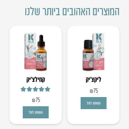
המוצרים האהובים ביותר שלנו
ליקצ’יק
קמילצ’יק
₪
75
דורג
5.00
מתוך 5
₪
75
הוספה לסל
הוספה לסל