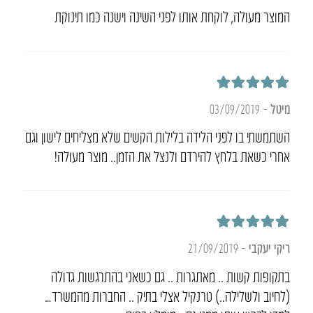
המוצר מעולה, לוקחת אותו לפני השינה וישנה כמו תינוקת
דורג
5
מתוך 5
מיטל
–
03/09/2019
השתמשתי בו לפני הלידה בלילות הקשים שלא מצליחים לישון וגם
אחרי כשאת בלחץ להירדם ולנצל את הזמן.. מוצר מעולה!
דורג
5
מתוך 5
ריקי יעקבי
–
21/09/2019
בתקופות קשות .. מאתגרות .. גם כשאני בהתרגשות גדולה
(לחיוב ולשלילה..) טרנקיל אצלי בתיק .. החברות מהמשרד…