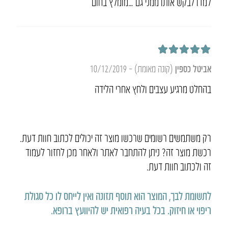
למדו לבקש אותו ממני גם …מומלץ בחום
דורג
5
מתוך 5
אביטל כספין
(קונה מאומת)
–
10/12/2019
בהחלט מרגיע עצבים ולחץ אחרי הלידה
רק משתמשים רשומים שרכשו מוצר זה יכולים לכתוב חוות דעת.
רכשת מוצר זה? ניתן להתחבר לאתר ולאחר מכן לחזור לעמוד
זה ולכתוב חוות דעת.
לתשומת לבך, המוצר הוא תוסף תזונה ואין לייחס לו כל סגולת
ריפוי או חיזוק
.
בכל בעיה רפואית יש להיוועץ ברופא
.