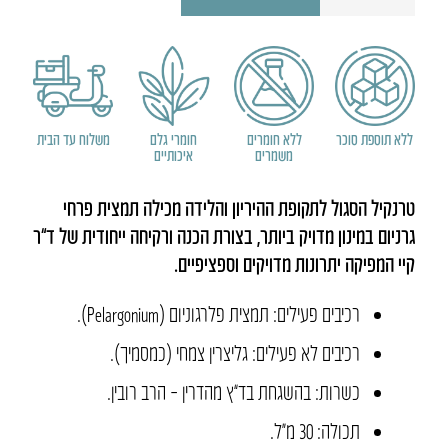
טרנקיל
ללא תוספת סוכר
ללא חומרים
חומרי גלם
משלוח עד הבית
משמרים
איכותיים
טרנקיל הסגול לתקופת ההיריון והלידה מכילה תמצית פרחי
גרניום במינון מדויק ביותר, בצורת הכנה ורקיחה ייחודית של ד”ר
קיי המפיקה יתרונות מדויקים וספציפיים.
רכיבים פעילים: תמצית פלרגוניום (Pelargonium).
רכיבים לא פעילים: גליצרין צמחי (כמסמיך).
כשרות: בהשגחת בד”ץ מהדרין – הרב רובין.
תכולה: 30 מ״ל.