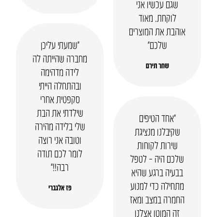
שגם עכשיו אני
לוקחת. מאוד
אוהבת את המוצרים
שלכם”
“שמעתי עליכן
מחברה שהייתה לה
שחר תירם
לידה מדהימה
ובהתחלה הייתי
סקפטית אחרי
שילדתי את הבת
“אחד הטיפים
שלי בלידה מהירה
שקיבלנו מנציגת
וטובה אני רוצה
שירות לקוחות
לומר לכם תודה
שלכם היה – לטפל
רבה!!”
בבעיה ברגע שהיא
מתחילה כדי למנוע
פז אלגברי
החמרה במצב ומאז
זה המוטו אצלנו