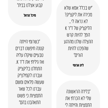
קבוע אצלנו בבית”
“יש בכלל אמא שלא
מכירה את ליקצ’יק?
מיכל הראל
לא נראה לי…
הליקצ’יק של ד”ר K
הפך להיות קרש
ההצלה שלנו מהרגע
“כשרומי הייתה
שהפכנו להיות
קטנה חיפשנו דברים
הורים”
טבעיים שיקלו עליה
ואז גיליתי את ד”ר K.
ליה ארוסי
התחלנו בליקצ’יק
ועברנו לקמילצ’יק
שעשה פלאים ומשם
עברנו לכל שאר
“בלידה הראשונה
התמציות כי פשוט
שלי לא הכרתי את
התאהבנו בהם”
התמציות והייתה לי