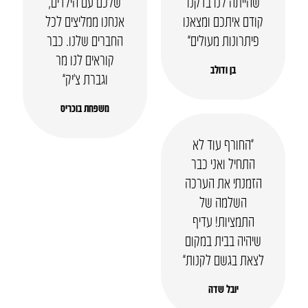
שהייתה לנו בדקנו
שלכם עם הילדים,
קודם איתכם ומצאנו
אנחנו ממליצים לכל
פיתרונות מעולים”
החברים שלנו. כבר
קוראים לנו מר
בן ודולב
וגברת צ’יק”
משפחת בוכריס
“החורף עוד לא
התחיל ואני כבר
הזמנתי את הערכה
השלמה של
התמציות! עדיף
שיהיה בבית במקום
לצאת בגשם לקנות”
יובל שדה