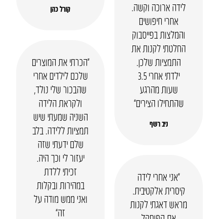
לידה ארוכה וקשה.
קורל כהן
אחרי חיפושים
והמלצות בפייסבוק
החלטתי לקנות את
התמציות שלכן.
“הכרתי את המוצרים
ילדתי אחרי 3.5
שלכם לילדים אחרי
שעות מהרגע
שהבכור שלי נולד,
שהתחילו הצירים”
ולקראת הלידה
השניה שמעתי שיש
ניב רשף
תמציות ללידה. בלב
שלם ידעתי שזה
יעזור לי וכך היה.
זכיתי ללדת
“אני אחרי לידה
במהירות ובקלות
קיסרית אלקטיבית.
ואני ממש מודה על
מראש דאגתי לקנות
זה”
את הפוסקל