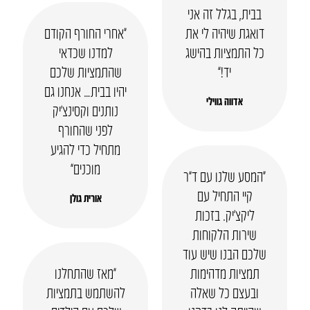
בבית, בגלל זה אני
דואגת שיהיה לי את
“אחרי החורף הקודם
כל התמציות בהישג
למדנו שכדאי
יד!”
שהתמציות שלכם
יהיו בבית… אנחנו גם
אדווה גווילי
נותנים וקסינצ’יק
לפני שהחורף
מתחיל כדי להגיע
מוכנים”
“המסע שלנו עם ד”ר
קיי התחיל עם
אורית גולן
ליקצ’יק. בזכות
שירות הלקוחות
שלכם הבנו שיש עוד
תמציות מדהימות
“מאז שהתחלנו
ובעצם כל שאלה
להשתמש בתמציות