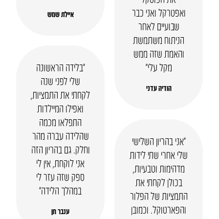
ואפטרקל ואני כבר
איילת שמש
שבועיים לאחר
הניתוח משתמשת
והאמת שזה ממש
מקל עלי״
“בלידה הראשונה
שלי לפני שנה
הודיה עדני
לקחתי את התמציות,
ואפילו המיילדות
התפלאו מכמה
שהלידה עברה מהר
“אני בהריון השלישי
וחלק. גם בהריון הזה
שלי אחרי שתי לידות
אני לוקחת, אין לי
מדהימות וטבעיות,
ספק שזה עזר לי
בכולן לקחתי את
במהלך הלידה”
התמציות של הפלור
והפארטוקל. וכמובן
ענבר חן