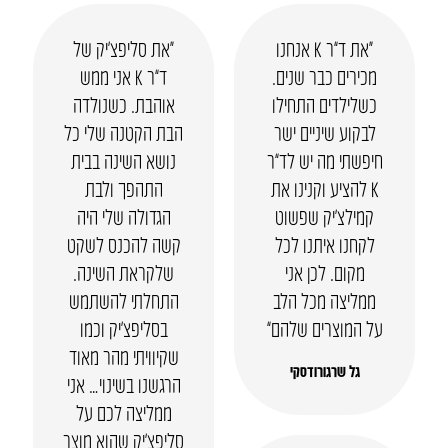
“את ד”ר K אנחנו
“את סליפצ’יק של
מכירים כבר שנים.
ד”ר K אני ממש
כשלילדים התחילו
אוהבת. כשנולדה
לבקוע שיניים ישר
הבת הקטנה שלי כל
חיפשתי מה יש לד”ר
נושא השינה בבית
K להציע וקנינו את
התהפך ולבת
קמילצ’יק שפשוט
הגדולה שלי היה
לקחנו איתנו לכל
קשה להכנס לשקט
מקום. לכן אני
שלקראת השינה.
ממליצה מכל הלב
התחלתי להשתמש
על המוצרים שלהם”
בסליפצ’יק וכמו
שקיוויתי מהר מאוד
גל שרגורודסקי
הרגשנו בשינוי… אני
ממליצה לכם על
סליפצ’יק שהוא מוצר