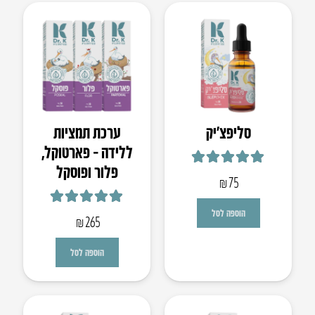
סליפצ’יק
ערכת תמציות
ללידה – פארטוקל,
פלור ופוסקל
דורג
4.93
מתוך 5
₪
75
דורג
5.00
מתוך 5
הוספה לסל
₪
265
הוספה לסל