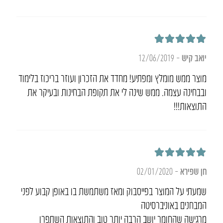
דורג
5
מתוך 5
יואב קיש
–
12/06/2019
מוצר ממש מומלץ ומפתיע! מחדד את הזכרון ועוזר בריכוז בלימוד
ובבחינה עצמה. ממש שינה לי את תקופת הבחינות ובעיקר את
התוצאות!!!
דורג
5
מתוך 5
חן שפירא
–
02/01/2020
שמעתי על המוצר בפייסבוק ומאז משתמשת בו באופן קבוע לפני
המבחנים באוניברסיטה
מרגישה שהחומר יושב הרבה יותר טוב והתוצאות השתפרו