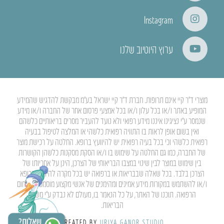
Instagram
ערוץ היוטיוב שלנו
מוצרי ד”ר קיי אינם תרופות. חברת ד”ר קיי ישראל בע”מ מבקשת להדגיש שהמידע
המופיע באתר ו/או בכל עלון ו/או בכל אמצעי פרסום אחר של החברה ו/או מידע
שנמסר ע”י נציגינו איננו מידע רפואי ולא נועד להעביר מסרים בריאותיים כלשהם
ואין בשום אופן לראות בו התוויה רפואית כלשהי או המלצה לטיפול בבעיה
רפואית כלשהי וכי בכל בעיה רפואית יש להיוועץ ברופא. החלטה על רכישת מוצר
של החברה, כמו גם החלטה על שימוש בו ו/או הסקת מסקנות כלשהן הקושרות
בין שימוש במוצר לבין שינוי במצבו הבריאותי של הצרכן, הינן על אחריותו של
הצרכן בלבד. בכל שאלה שבבריאות או ברפואה יש בכל מקרה להיוועץ ברופא
ו/או להשתמש במקורות מידע אמינים ומהימנים של אנשי מקצוע מוסמכים בתחום
הרפואה. תוכנו של האתר, על כל הנאמר בו, מעולם לא נבדק ע”י משרד
הבריאות.
CREATED BY
URIYA GANOR STUDIO