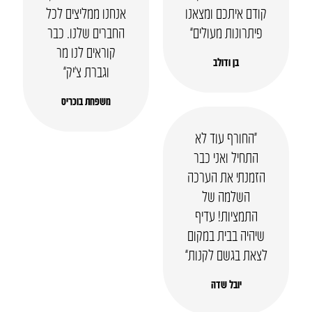
קודם איתכם ומצאנו
אנחנו ממליצים לכל
פיתרונות מעולים”
החברים שלנו. כבר
קוראים לנו מר
בן ודולב
וגברת צ’יק”
משפחת בוכריס
“החורף עוד לא
התחיל ואני כבר
הזמנתי את הערכה
השלמה של
התמציות! עדיף
שיהיה בבית במקום
לצאת בגשם לקנות”
יובל שדה