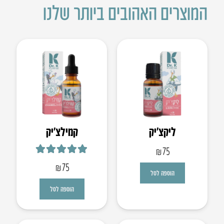
המוצרים האהובים ביותר שלנו
ליקצ’יק
קמילצ’יק
₪
75
דורג
5.00
מתוך 5
₪
75
הוספה לסל
הוספה לסל