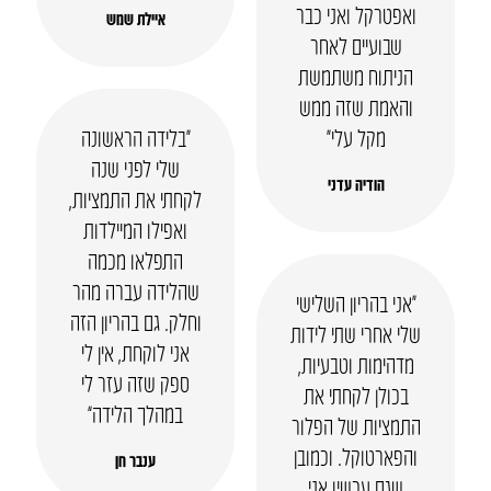
ואפטרקל ואני כבר
איילת שמש
שבועיים לאחר
הניתוח משתמשת
והאמת שזה ממש
מקל עלי״
“בלידה הראשונה
שלי לפני שנה
הודיה עדני
לקחתי את התמציות,
ואפילו המיילדות
התפלאו מכמה
שהלידה עברה מהר
“אני בהריון השלישי
וחלק. גם בהריון הזה
שלי אחרי שתי לידות
אני לוקחת, אין לי
מדהימות וטבעיות,
ספק שזה עזר לי
בכולן לקחתי את
במהלך הלידה”
התמציות של הפלור
והפארטוקל. וכמובן
ענבר חן
שגם עכשיו אני