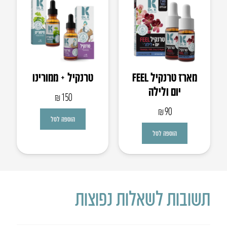
מארז טרנקיל FEEL
טרנקיל + ממורינו
יום ולילה
₪
150
₪
90
הוספה לסל
הוספה לסל
תשובות לשאלות נפוצות