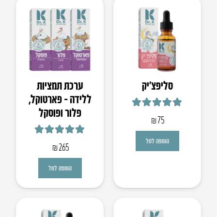
סליפצ’יק
ערכת תמציות
ללידה – פארטוקל,
פלור ופוסקל
דורג
4.93
מתוך 5
₪
75
דורג
5.00
מתוך 5
הוספה לסל
₪
265
הוספה לסל