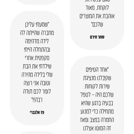
לוקחת. מאוד
אוהבת את המוצרים
שלכם”
“שמעתי עליכן
מחברה שהייתה לה
שחר תירם
לידה מדהימה
ובהתחלה הייתי
סקפטית אחרי
שילדתי את הבת
“אחד הטיפים
שלי בלידה מהירה
שקיבלנו מנציגת
וטובה אני רוצה
שירות לקוחות
לומר לכם תודה
שלכם היה – לטפל
רבה!!”
בבעיה ברגע שהיא
מתחילה כדי למנוע
פז אלגברי
החמרה במצב ומאז
זה המוטו אצלנו