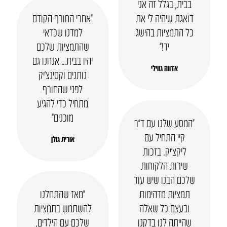
בבית, בגלל זה אני
דואגת שיהיה לי את
“אחרי החורף הקודם
כל התמציות בהישג
למדנו שכדאי
יד!”
שהתמציות שלכם
יהיו בבית… אנחנו גם
אדווה גווילי
נותנים וקסינצ’יק
לפני שהחורף
מתחיל כדי להגיע
מוכנים”
“המסע שלנו עם ד”ר
קיי התחיל עם
אורית גולן
ליקצ’יק. בזכות
שירות הלקוחות
שלכם הבנו שיש עוד
תמציות מדהימות
“מאז שהתחלנו
ובעצם כל שאלה
להשתמש בתמציות
שהייתה לנו בדקנו
שלכם עם הילדים,