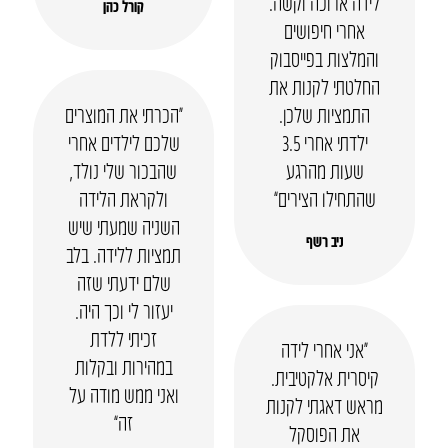
לידה ארוכה וקשה.
קורל כהן
אחרי חיפושים
והמלצות בפייסבוק
החלטתי לקנות את
התמציות שלכן.
“הכרתי את המוצרים
ילדתי אחרי 3.5
שלכם לילדים אחרי
שעות מהרגע
שהבכור שלי נולד,
שהתחילו הצירים”
ולקראת הלידה
השניה שמעתי שיש
ניב רשף
תמציות ללידה. בלב
שלם ידעתי שזה
יעזור לי וכך היה.
זכיתי ללדת
“אני אחרי לידה
במהירות ובקלות
קיסרית אלקטיבית.
ואני ממש מודה על
מראש דאגתי לקנות
זה”
את הפוסקל