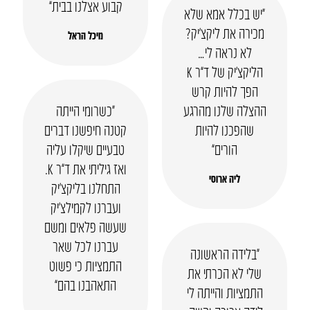
קבוע אצלנו בבית”
“יש בכלל אמא שלא
מכירה את ליקצ’יק?
מיכל הראל
לא נראה לי…
הליקצ’יק של ד”ר K
הפך להיות קרש
ההצלה שלנו מהרגע
“כשרומי הייתה
שהפכנו להיות
קטנה חיפשנו דברים
הורים”
טבעיים שיקלו עליה
ואז גיליתי את ד”ר K.
ליה ארוסי
התחלנו בליקצ’יק
ועברנו לקמילצ’יק
שעשה פלאים ומשם
עברנו לכל שאר
“בלידה הראשונה
התמציות כי פשוט
שלי לא הכרתי את
התאהבנו בהם”
התמציות והייתה לי