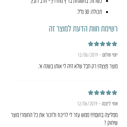
כשרות: בהשגחת בד”ץ מהדרין – הרב רובין.
תכולה: 30 מ״ל.
רשימת חוות הדעת למוצר זה
דורג
5
מתוך 5
יוסי שלום
–
12/06/2019
מוצר פצצה! רק חבל שלא היה לי אותו בשנה א’.
דורג
5
מתוך 5
אתי ליבנה
–
12/06/2019
ממליצה בחום!!!! ממש עזר לי לריכוז ולזכור את כל החומר! מוצר
שיחוק ?