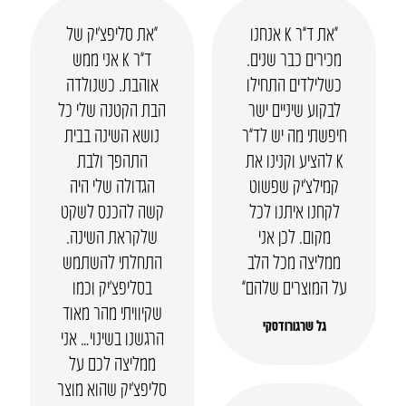
“את ד”ר K אנחנו
“את סליפצ’יק של
מכירים כבר שנים.
ד”ר K אני ממש
כשלילדים התחילו
אוהבת. כשנולדה
לבקוע שיניים ישר
הבת הקטנה שלי כל
חיפשתי מה יש לד”ר
נושא השינה בבית
K להציע וקנינו את
התהפך ולבת
קמילצ’יק שפשוט
הגדולה שלי היה
לקחנו איתנו לכל
קשה להכנס לשקט
מקום. לכן אני
שלקראת השינה.
ממליצה מכל הלב
התחלתי להשתמש
על המוצרים שלהם”
בסליפצ’יק וכמו
שקיוויתי מהר מאוד
גל שרגורודסקי
הרגשנו בשינוי… אני
ממליצה לכם על
סליפצ’יק שהוא מוצר