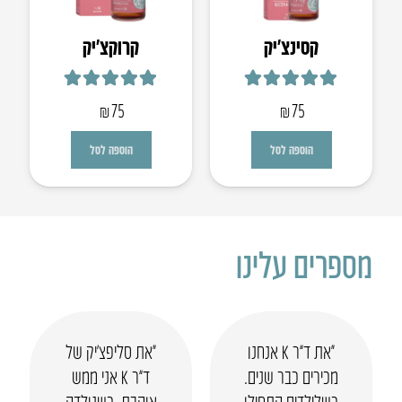
קסינצ’יק
קרוקצ׳יק
דורג
5.00
מתוך 5
דורג
5.00
מתוך 5
₪
75
₪
75
הוספה לסל
הוספה לסל
מספרים עלינו
“את ד”ר K אנחנו
“את סליפצ’יק של
מכירים כבר שנים.
ד”ר K אני ממש
כשלילדים התחילו
אוהבת. כשנולדה