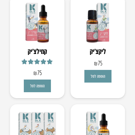
ליקצ’יק
קמילצ’יק
₪
75
דורג
5.00
מתוך 5
₪
75
הוספה לסל
הוספה לסל