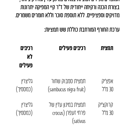
בצורת הכנה ורקיחה ייחודית של ד”ר קיי המפיקה יתרונות
מדויקים וספציפיים. ללא תוספת סוכר וללא חומרים משמרים.
ערכת החורף המורחבת כוללת שש תמציות:
תמצית
רכיבים פעילים
רכיבים
לא
פעילים
אפצ’יק
תמצית סמבוק שחור
גליצרין
30 מ״ל
(sambucus nigra fruit)
(כמסמיך)
קרוקצ’יק
תמצית במינון עדין של
גליצרין
30 מ״ל
פרחי זעפרן (crocus
(כמסמיך)
sativus)