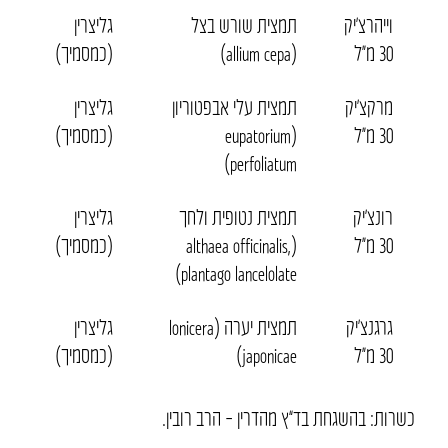
וייהרצ’יק
תמצית שורש בצל
גליצרין
30 מ״ל
(allium cepa)
(כמסמיך)
מרקצ’יק
תמצית עלי אבפטוריון
גליצרין
30 מ״ל
(eupatorium
(כמסמיך)
perfoliatum)
רונצ’יק
תמצית נטופית ולחך
גליצרין
30 מ״ל
(althaea officinalis,
(כמסמיך)
plantago lancelolate)
גרגנצ’יק
תמצית יערה (lonicera
גליצרין
30 מ״ל
japonicae)
(כמסמיך)
כשרות: בהשגחת בד”ץ מהדרין – הרב רובין.