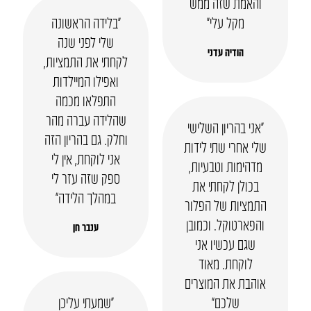
והאמת שזה ממש
מקל עלי״
“בלידה הראשונה
שלי לפני שנה
הודיה עדני
לקחתי את התמציות,
ואפילו המיילדות
התפלאו מכמה
שהלידה עברה מהר
“אני בהריון השלישי
וחלק. גם בהריון הזה
שלי אחרי שתי לידות
אני לוקחת, אין לי
מדהימות וטבעיות,
ספק שזה עזר לי
בכולן לקחתי את
במהלך הלידה”
התמציות של הפלור
והפארטוקל. וכמובן
ענבר חן
שגם עכשיו אני
לוקחת. מאוד
אוהבת את המוצרים
שלכם”
“שמעתי עליכן