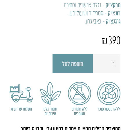
מרקצ’יק
– נזלת צבעונית וסמיכה.
רונצ’יק
– סטרידור ושיעול יבש.
גרגנצ’יק
– כאבי גרון.
₪
390
כמות
הוספה לסל
של
ערכת
החורף
המורחבת
ללא תוספת סוכר
ללא חומרים
חומרי גלם
משלוח עד הבית
משמרים
איכותיים
המוצרים מכילים תמציות צמחים במינון עדין ומדויק ביותר,