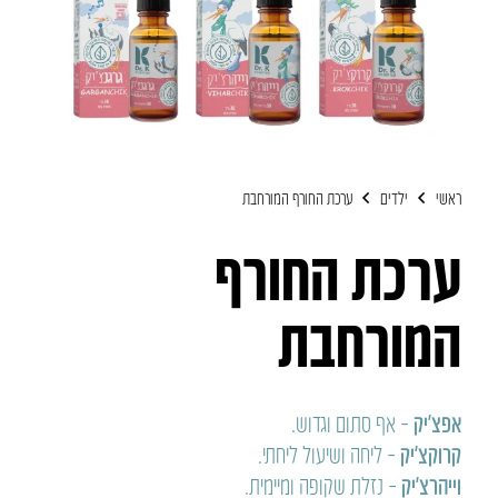
ראשי
ילדים
ערכת החורף המורחבת
ערכת החורף
המורחבת
אפצ’יק
– אף סתום וגדוש.
קרוקצ’יק
– ליחה ושיעול ליחתי.
וייהרצ’יק
– נזלת שקופה ומיימית.