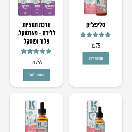
סליפצ’יק
ערכת תמציות
ללידה – פארטוקל,
פלור ופוסקל
דורג
4.93
מתוך 5
₪
75
דורג
5.00
מתוך 5
הוספה לסל
₪
265
הוספה לסל