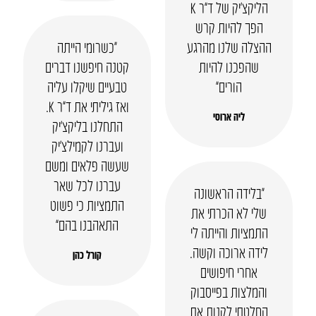
הליקצ’יק של ד”ר K
הפך להיות קרש
ההצלה שלנו מהרגע
“כשרומי הייתה
שהפכנו להיות
קטנה חיפשנו דברים
הורים”
טבעיים שיקלו עליה
ואז גיליתי את ד”ר K.
ליה ארוסי
התחלנו בליקצ’יק
ועברנו לקמילצ’יק
שעשה פלאים ומשם
עברנו לכל שאר
“בלידה הראשונה
התמציות כי פשוט
שלי לא הכרתי את
התאהבנו בהם”
התמציות והייתה לי
לידה ארוכה וקשה.
קורל כהן
אחרי חיפושים
והמלצות בפייסבוק
החלטתי לקנות את