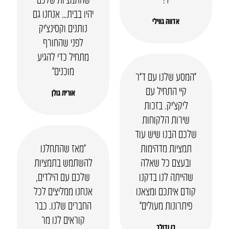
יהיו בבית… אנחנו גם
אדווה גווילי
נותנים וקסינצ’יק
לפני שהחורף
מתחיל כדי להגיע
מוכנים”
“המסע שלנו עם ד”ר
קיי התחיל עם
אורית גולן
ליקצ’יק. בזכות
שירות הלקוחות
שלכם הבנו שיש עוד
תמציות מדהימות
“מאז שהתחלנו
ובעצם כל שאלה
להשתמש בתמציות
שהייתה לנו בדקנו
שלכם עם הילדים,
קודם איתכם ומצאנו
אנחנו ממליצים לכל
פיתרונות מעולים”
החברים שלנו. כבר
קוראים לנו מר
בן ודולב