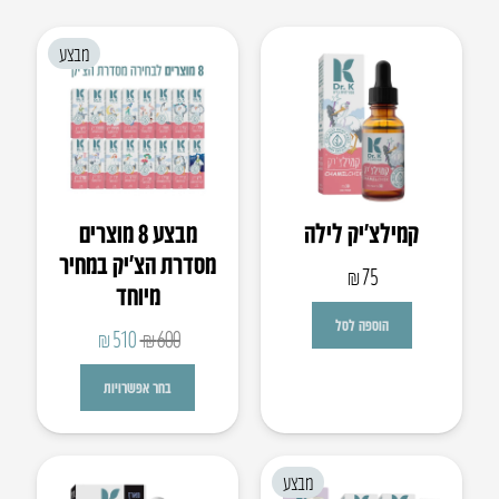
מבצע
קמילצ’יק לילה
מבצע 8 מוצרים
מסדרת הצ׳יק במחיר
₪
75
מיוחד
הוספה לסל
המחיר
המחיר
₪
510
₪
600
המקורי
הנוכחי
בחר אפשרויות
היה:
הוא:
₪510.
₪600.
מבצע