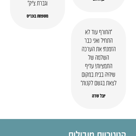
וגברת צ’יק”
משפחת בוכריס
“החורף עוד לא
התחיל ואני כבר
הזמנתי את הערכה
השלמה של
התמציות! עדיף
שיהיה בבית במקום
לצאת בגשם לקנות”
יובל שדה
קטגוריות מובילות