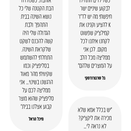
לבקוע שיניים ישר
הבת הקטנה שלי כל
חיפשתי מה יש לד”ר
נושא השינה בבית
K להציע וקנינו את
התהפך ולבת
קמילצ’יק שפשוט
הגדולה שלי היה
לקחנו איתנו לכל
קשה להכנס לשקט
מקום. לכן אני
שלקראת השינה.
ממליצה מכל הלב
התחלתי להשתמש
על המוצרים שלהם”
בסליפצ’יק וכמו
שקיוויתי מהר מאוד
גל שרגורודסקי
הרגשנו בשינוי… אני
ממליצה לכם על
סליפצ’יק שהוא מוצר
קבוע אצלנו בבית”
“יש בכלל אמא שלא
מכירה את ליקצ’יק?
מיכל הראל
לא נראה לי…