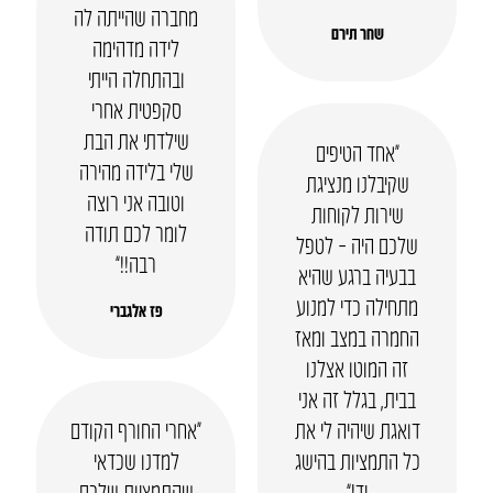
מחברה שהייתה לה
שחר תירם
לידה מדהימה
ובהתחלה הייתי
סקפטית אחרי
שילדתי את הבת
“אחד הטיפים
שלי בלידה מהירה
שקיבלנו מנציגת
וטובה אני רוצה
שירות לקוחות
לומר לכם תודה
שלכם היה – לטפל
רבה!!”
בבעיה ברגע שהיא
מתחילה כדי למנוע
פז אלגברי
החמרה במצב ומאז
זה המוטו אצלנו
בבית, בגלל זה אני
דואגת שיהיה לי את
“אחרי החורף הקודם
כל התמציות בהישג
למדנו שכדאי
יד!”
שהתמציות שלכם