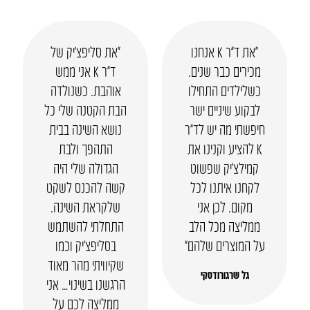
“את ד”ר K אנחנו
“את סליפצ’יק של
מכירים כבר שנים.
ד”ר K אני ממש
כשלילדים התחילו
אוהבת. כשנולדה
לבקוע שיניים ישר
הבת הקטנה שלי כל
חיפשתי מה יש לד”ר
נושא השינה בבית
K להציע וקנינו את
התהפך ולבת
קמילצ’יק שפשוט
הגדולה שלי היה
לקחנו איתנו לכל
קשה להכנס לשקט
מקום. לכן אני
שלקראת השינה.
ממליצה מכל הלב
התחלתי להשתמש
על המוצרים שלהם”
בסליפצ’יק וכמו
שקיוויתי מהר מאוד
גל שרגורודסקי
הרגשנו בשינוי… אני
ממליצה לכם על