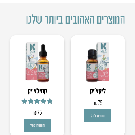
המוצרים האהובים ביותר שלנו
ליקצ’יק
קמילצ’יק
₪
75
דורג
5.00
מתוך 5
₪
75
הוספה לסל
הוספה לסל