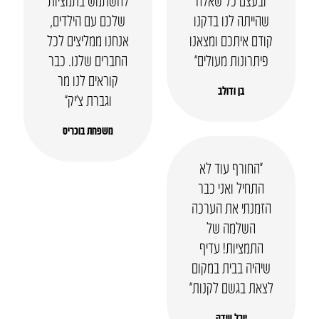
שהייתה לנו בדקנו
שלכם עם הילדים,
קודם איתכם ומצאנו
אנחנו ממליצים לכל
פיתרונות מעולים”
החברים שלנו. כבר
קוראים לנו מר
בן ודולב
וגברת צ’יק”
משפחת בוכריס
“החורף עוד לא
התחיל ואני כבר
הזמנתי את הערכה
השלמה של
התמציות! עדיף
שיהיה בבית במקום
לצאת בגשם לקנות”
יובל שדה