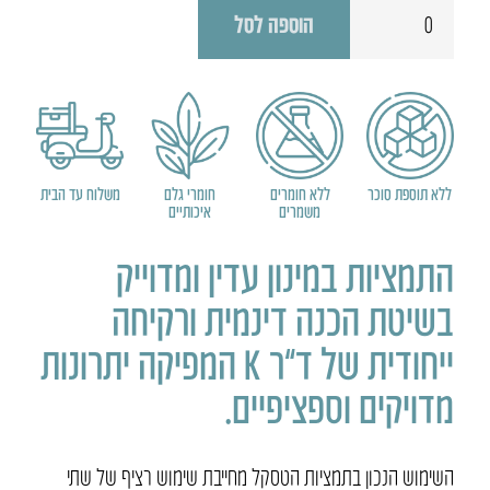
כמות
הוספה לסל
של
ערכת
טסקל
בוקר
ערב
+
ללא תוספת סוכר
ללא חומרים
חומרי גלם
משלוח עד הבית
משמרים
איכותיים
טסקל
יום
התמציות במינון עדין ומדוייק
בשיטת הכנה דינמית ורקיחה
ייחודית של ד
”
ר
K
המפיקה יתרונות
מדויקים וספציפיים.
השימוש
הנכון
בתמציות
הטסקל
מחייבת
שימוש
רציף
של
שתי