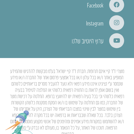
Facebook
Instagram
ערוץ היוטיוב שלנו
מוצרי ד”ר קיי אינם תרופות. חברת ד”ר קיי ישראל בע”מ מבקשת להדגיש שהמידע
המופיע באתר ו/או בכל עלון ו/או בכל אמצעי פרסום אחר של החברה ו/או מידע
שנמסר ע”י נציגינו איננו מידע רפואי ולא נועד להעביר מסרים בריאותיים כלשהם
ואין בשום אופן לראות בו התוויה רפואית כלשהי או המלצה לטיפול בבעיה
רפואית כלשהי וכי בכל בעיה רפואית יש להיוועץ ברופא. החלטה על רכישת מוצר
של החברה, כמו גם החלטה על שימוש בו ו/או הסקת מסקנות כלשהן הקושרות
בין שימוש במוצר לבין שינוי במצבו הבריאותי של הצרכן, הינן על אחריותו של
הצרכן בלבד. בכל שאלה שבבריאות או ברפואה יש בכל מקרה להיוועץ ברופא
ו/או להשתמש במקורות מידע אמינים ומהימנים של אנשי מקצוע מוסמכים בתחום
הרפואה. תוכנו של האתר, על כל הנאמר בו, מעולם לא נבדק ע”י משרד
הבריאות.