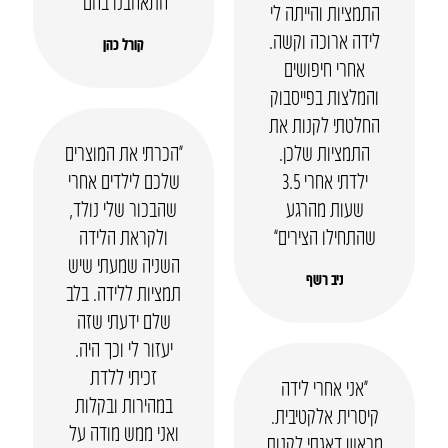
התאהבנו בהם”
התמציות והייתה לי
לידה ארוכה וקשה.
קורל כהן
אחרי חיפושים
והמלצות בפייסבוק
החלטתי לקנות את
התמציות שלכן.
“הכרתי את המוצרים
ילדתי אחרי 3.5
שלכם לילדים אחרי
שעות מהרגע
שהבכור שלי נולד,
שהתחילו הצירים”
ולקראת הלידה
השניה שמעתי שיש
ניב רשף
תמציות ללידה. בלב
שלם ידעתי שזה
יעזור לי וכך היה.
זכיתי ללדת
“אני אחרי לידה
במהירות ובקלות
קיסרית אלקטיבית.
ואני ממש מודה על
מראש דאגתי לקנות