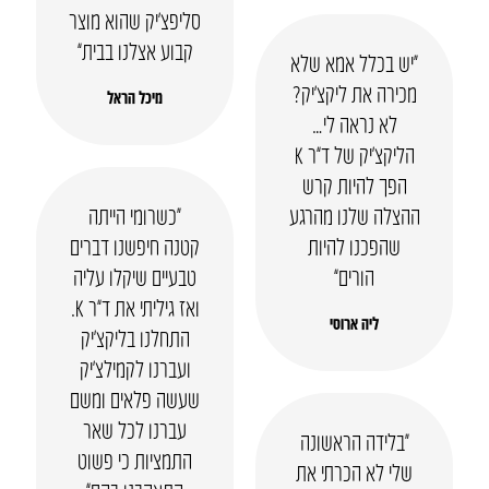
סליפצ’יק שהוא מוצר
קבוע אצלנו בבית”
“יש בכלל אמא שלא
מכירה את ליקצ’יק?
מיכל הראל
לא נראה לי…
הליקצ’יק של ד”ר K
הפך להיות קרש
ההצלה שלנו מהרגע
“כשרומי הייתה
שהפכנו להיות
קטנה חיפשנו דברים
הורים”
טבעיים שיקלו עליה
ואז גיליתי את ד”ר K.
ליה ארוסי
התחלנו בליקצ’יק
ועברנו לקמילצ’יק
שעשה פלאים ומשם
עברנו לכל שאר
“בלידה הראשונה
התמציות כי פשוט
שלי לא הכרתי את