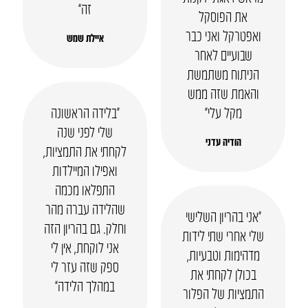
זה”
את הפוסקל
ואפטרקל ואני כבר
איילת שמש
שבועיים לאחר
הניתוח משתמשת
והאמת שזה ממש
מקל עלי״
“בלידה הראשונה
שלי לפני שנה
הודיה עדני
לקחתי את התמציות,
ואפילו המיילדות
התפלאו מכמה
שהלידה עברה מהר
“אני בהריון השלישי
וחלק. גם בהריון הזה
שלי אחרי שתי לידות
אני לוקחת, אין לי
מדהימות וטבעיות,
ספק שזה עזר לי
בכולן לקחתי את
במהלך הלידה”
התמציות של הפלור