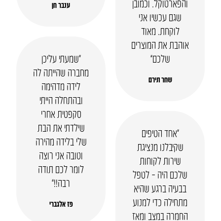
והפארטוקל. וכמובן
ענבר חן
שגם עכשיו אני
לוקחת. מאוד
אוהבת את המוצרים
שלכם”
“שמעתי עליכן
מחברה שהייתה לה
שחר תירם
לידה מדהימה
ובהתחלה הייתי
סקפטית אחרי
שילדתי את הבת
“אחד הטיפים
שלי בלידה מהירה
שקיבלנו מנציגת
וטובה אני רוצה
שירות לקוחות
לומר לכם תודה
שלכם היה – לטפל
רבה!!”
בבעיה ברגע שהיא
מתחילה כדי למנוע
פז אלגברי
החמרה במצב ומאז