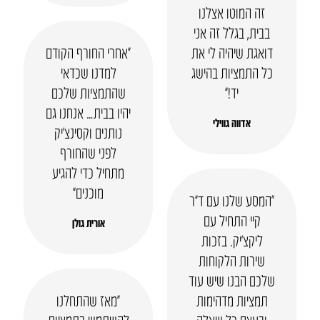
זה המוטו אצלנו
בבית, בגלל זה אני
דואגת שיהיה לי את
“אחרי החורף הקודם
כל התמציות בהישג
למדנו שכדאי
יד!”
שהתמציות שלכם
יהיו בבית… אנחנו גם
אדווה גווילי
נותנים וקסינצ’יק
לפני שהחורף
מתחיל כדי להגיע
מוכנים”
“המסע שלנו עם ד”ר
קיי התחיל עם
אורית גולן
ליקצ’יק. בזכות
שירות הלקוחות
שלכם הבנו שיש עוד
תמציות מדהימות
“מאז שהתחלנו
ובעצם כל שאלה
להשתמש בתמציות