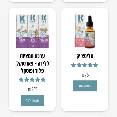
סליפצ’יק
ערכת תמציות
ללידה – פארטוקל,
פלור ופוסקל
דורג
4.93
מתוך 5
₪
75
דורג
5.00
מתוך 5
הוספה לסל
₪
265
הוספה לסל