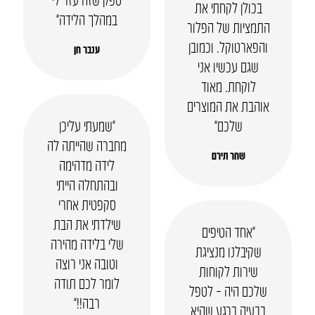
בכולן לקחתי את
במהלך הלידה”
התמציות של הפלור
והפארטוקל. וכמובן
ענבר חן
שגם עכשיו אני
לוקחת. מאוד
אוהבת את המוצרים
שלכם”
“שמעתי עליכן
מחברה שהייתה לה
שחר תירם
לידה מדהימה
ובהתחלה הייתי
סקפטית אחרי
שילדתי את הבת
“אחד הטיפים
שלי בלידה מהירה
שקיבלנו מנציגת
וטובה אני רוצה
שירות לקוחות
לומר לכם תודה
שלכם היה – לטפל
רבה!!”
בבעיה ברגע שהיא