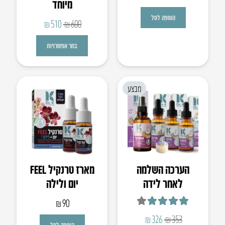
מיוחד
הוספה לסל
המחיר
המחיר
₪
510
₪
600
המקורי
הנוכחי
בחר אפשרויות
היה:
הוא:
₪510.
₪600.
מבצע
הערכה השלמה
מארז טרנקיל FEEL
לאחר לידה
יום ולילה
₪
90
דורג
4.00
מתוך 5
המחיר
המחיר
₪
326
₪
353
הוספה לסל