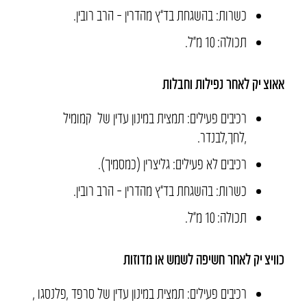
כשרות
:
בהשגחת בד
”
ץ מהדרין
–
הרב רובין.
תכולה: 10 מ״ל.
אאוצ
‘
יק
לאחר
נפילות
וחבלות
רכיבים פעילים
:
תמצית במינון עדין של
קמומיל
,
לחך
,
לבנדר.
רכיבים לא פעילים
:
גליצרין
(
כמסמיך
).
כשרות
:
בהשגחת בד
”
ץ מהדרין
–
הרב רובין.
תכולה: 10 מ״ל.
כוויצ
‘
יק
לאחר
חשיפה
לשמש
או
מדוזות
רכיבים פעילים
:
תמצית במינון עדין של סרפד
,
פלנסגו
,