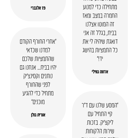
מתחילה כדי למנוע
פז אלגברי
החמרה במצב ומאז
זה המוטו אצלנו
בבית, בגלל זה אני
דואגת שיהיה לי את
“אחרי החורף הקודם
כל התמציות בהישג
למדנו שכדאי
יד!”
שהתמציות שלכם
יהיו בבית… אנחנו גם
אדווה גווילי
נותנים וקסינצ’יק
לפני שהחורף
מתחיל כדי להגיע
מוכנים”
“המסע שלנו עם ד”ר
קיי התחיל עם
אורית גולן
ליקצ’יק. בזכות
שירות הלקוחות