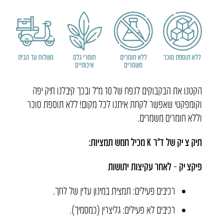
קיץ
–
תיק
צ'יק
ללא תוספת סוכר
ללא חומרים
חומרי גלם
משלוח עד הבית
משמרים
איכותיים
הקטנו את הבקבוקים לנפח של 10 מ”ל ובכך קיבלנו תיק יפה
וקומפקטי שאפשר לקחת איתנו לכל מקום! ללא תוספת סוכר
וללא חומרים משמרים
​.
תיק
צ
‘
יק
של
ד
”
ר
K
מכיל
חמש
תמציות
:
פיקצ
‘
יק
–
לאחר
עקיצות
יתושות
רכיבים פעילים
:
תמצית במינון עדין של לחך.
רכיבים לא פעילים
:
גליצרין
(
כמסמיך
).