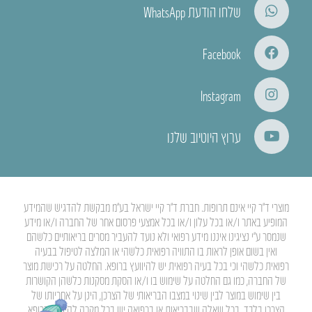
שלחו הודעת WhatsApp
Facebook
Instagram
ערוץ היוטיוב שלנו
מוצרי ד”ר קיי אינם תרופות. חברת ד”ר קיי ישראל בע”מ מבקשת להדגיש שהמידע
המופיע באתר ו/או בכל עלון ו/או בכל אמצעי פרסום אחר של החברה ו/או מידע
שנמסר ע”י נציגינו איננו מידע רפואי ולא נועד להעביר מסרים בריאותיים כלשהם
ואין בשום אופן לראות בו התוויה רפואית כלשהי או המלצה לטיפול בבעיה
רפואית כלשהי וכי בכל בעיה רפואית יש להיוועץ ברופא. החלטה על רכישת מוצר
של החברה, כמו גם החלטה על שימוש בו ו/או הסקת מסקנות כלשהן הקושרות
בין שימוש במוצר לבין שינוי במצבו הבריאותי של הצרכן, הינן על אחריותו של
הצרכן בלבד. בכל שאלה שבבריאות או ברפואה יש בכל מקרה להיוועץ ברופא