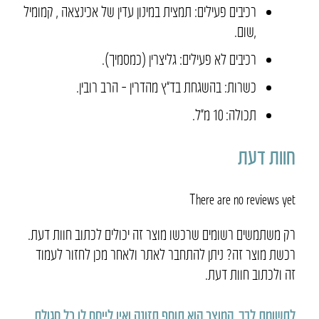
רכיבים פעילים
:
תמצית במינון עדין של אכינצאה
,
קמומיל
,
שום.
רכיבים לא פעילים
:
גליצרין
(
כמסמיך
).
כשרות
:
בהשגחת בד
”
ץ מהדרין
–
הרב רובין.
תכולה: 10 מ״ל.
חוות דעת
There are no reviews yet
רק משתמשים רשומים שרכשו מוצר זה יכולים לכתוב חוות דעת.
רכשת מוצר זה? ניתן להתחבר לאתר ולאחר מכן לחזור לעמוד
זה ולכתוב חוות דעת.
לתשומת לבך, המוצר הוא תוסף תזונה ואין לייחס לו כל סגולת