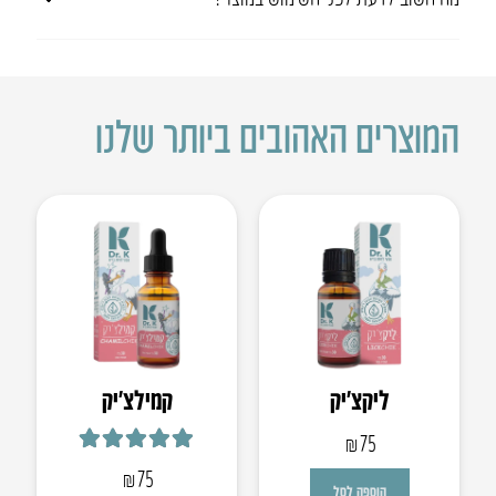
המוצרים האהובים ביותר שלנו
ליקצ’יק
קמילצ’יק
₪
75
דורג
5.00
מתוך 5
₪
75
הוספה לסל