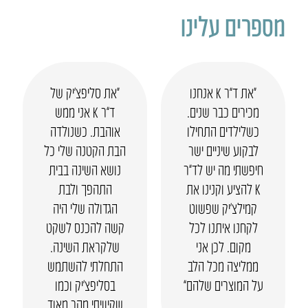
מספרים עלינו
“את ד”ר K אנחנו
“את סליפצ’יק של
מכירים כבר שנים.
ד”ר K אני ממש
כשלילדים התחילו
אוהבת. כשנולדה
לבקוע שיניים ישר
הבת הקטנה שלי כל
חיפשתי מה יש לד”ר
נושא השינה בבית
K להציע וקנינו את
התהפך ולבת
קמילצ’יק שפשוט
הגדולה שלי היה
לקחנו איתנו לכל
קשה להכנס לשקט
מקום. לכן אני
שלקראת השינה.
ממליצה מכל הלב
התחלתי להשתמש
על המוצרים שלהם”
בסליפצ’יק וכמו
שקיוויתי מהר מאוד