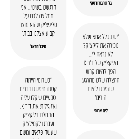
גל שרגורודסקי
הרגשנו בשינוי… אני
ממליצה לכם על
סליפצ’יק שהוא מוצר
קבוע אצלנו בבית”
“יש בכלל אמא שלא
מכירה את ליקצ’יק?
מיכל הראל
לא נראה לי…
הליקצ’יק של ד”ר K
הפך להיות קרש
ההצלה שלנו מהרגע
“כשרומי הייתה
שהפכנו להיות
קטנה חיפשנו דברים
הורים”
טבעיים שיקלו עליה
ואז גיליתי את ד”ר K.
ליה ארוסי
התחלנו בליקצ’יק
ועברנו לקמילצ’יק
שעשה פלאים ומשם