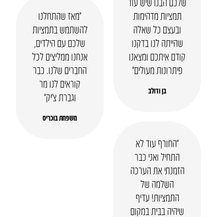
שלכם הבנו שיש עוד
תמציות מדהימות
“מאז שהתחלנו
ובעצם כל שאלה
להשתמש בתמציות
שהייתה לנו בדקנו
שלכם עם הילדים,
קודם איתכם ומצאנו
אנחנו ממליצים לכל
פיתרונות מעולים”
החברים שלנו. כבר
קוראים לנו מר
בן ודולב
וגברת צ’יק”
משפחת בוכריס
“החורף עוד לא
התחיל ואני כבר
הזמנתי את הערכה
השלמה של
התמציות! עדיף
שיהיה בבית במקום