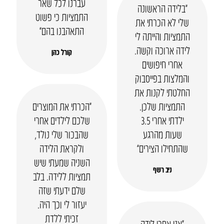
עברנו לכל שאר
“בלידה הראשונה
התמציות כי פשוט
שלי לא הכרתי את
התאהבנו בהם”
התמציות והייתה לי
לידה ארוכה וקשה.
קורל כהן
אחרי חיפושים
והמלצות בפייסבוק
החלטתי לקנות את
התמציות שלכן.
“הכרתי את המוצרים
ילדתי אחרי 3.5
שלכם לילדים אחרי
שעות מהרגע
שהבכור שלי נולד,
שהתחילו הצירים”
ולקראת הלידה
השניה שמעתי שיש
ניב רשף
תמציות ללידה. בלב
שלם ידעתי שזה
יעזור לי וכך היה.
זכיתי ללדת
“אני אחרי לידה