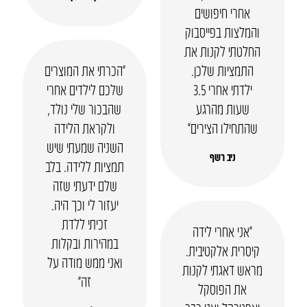
אחרי חיפושים
והמלצות בפייסבוק
החלטתי לקנות את
התמציות שלכן.
“הכרתי את המוצרים
ילדתי אחרי 3.5
שלכם לילדים אחרי
שעות מהרגע
שהבכור שלי נולד,
שהתחילו הצירים”
ולקראת הלידה
השניה שמעתי שיש
ניב רשף
תמציות ללידה. בלב
שלם ידעתי שזה
יעזור לי וכך היה.
זכיתי ללדת
“אני אחרי לידה
במהירות ובקלות
קיסרית אלקטיבית.
ואני ממש מודה על
מראש דאגתי לקנות
זה”
את הפוסקל