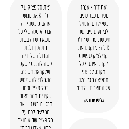
“את ד”ר K אנחנו
“את סליפצ’יק של
מכירים כבר שנים.
ד”ר K אני ממש
כשלילדים התחילו
אוהבת. כשנולדה
לבקוע שיניים ישר
הבת הקטנה שלי כל
חיפשתי מה יש לד”ר
נושא השינה בבית
K להציע וקנינו את
התהפך ולבת
קמילצ’יק שפשוט
הגדולה שלי היה
לקחנו איתנו לכל
קשה להכנס לשקט
מקום. לכן אני
שלקראת השינה.
ממליצה מכל הלב
התחלתי להשתמש
על המוצרים שלהם”
בסליפצ’יק וכמו
שקיוויתי מהר מאוד
גל שרגורודסקי
הרגשנו בשינוי… אני
ממליצה לכם על
סליפצ’יק שהוא מוצר
קבוע אצלנו בבית”