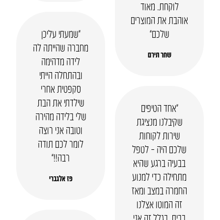
לוקחת. מאוד
אוהבת את המוצרים
שלכם”
“שמעתי עליכן
מחברה שהייתה לה
שחר תירם
לידה מדהימה
ובהתחלה הייתי
סקפטית אחרי
שילדתי את הבת
“אחד הטיפים
שלי בלידה מהירה
שקיבלנו מנציגת
וטובה אני רוצה
שירות לקוחות
לומר לכם תודה
שלכם היה – לטפל
רבה!!”
בבעיה ברגע שהיא
מתחילה כדי למנוע
פז אלגברי
החמרה במצב ומאז
זה המוטו אצלנו
בבית, בגלל זה אני