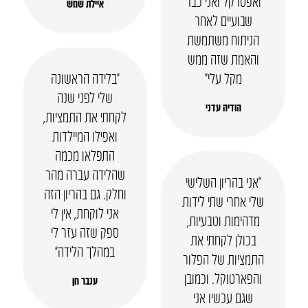
ואפטרקל ואני כבר
איילת שמש
שבועיים לאחר
הניתוח משתמשת
והאמת שזה ממש
מקל עלי״
“בלידה הראשונה
שלי לפני שנה
הודיה עדני
לקחתי את התמציות,
ואפילו המיילדות
התפלאו מכמה
שהלידה עברה מהר
“אני בהריון השלישי
וחלק. גם בהריון הזה
שלי אחרי שתי לידות
אני לוקחת, אין לי
מדהימות וטבעיות,
ספק שזה עזר לי
בכולן לקחתי את
במהלך הלידה”
התמציות של הפלור
והפארטוקל. וכמובן
ענבר חן
שגם עכשיו אני