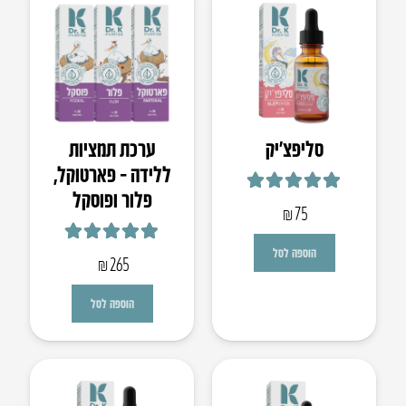
סליפצ’יק
ערכת תמציות
ללידה – פארטוקל,
פלור ופוסקל
דורג
4.93
מתוך 5
₪
75
דורג
5.00
מתוך 5
הוספה לסל
₪
265
הוספה לסל