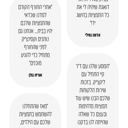
דואגת שיהיה לי את
“אחרי החורף הקודם
כל התמציות בהישג
למדנו שכדאי
יד!”
שהתמציות שלכם
יהיו בבית… אנחנו גם
אדווה גווילי
נותנים וקסינצ’יק
לפני שהחורף
מתחיל כדי להגיע
מוכנים”
“המסע שלנו עם ד”ר
קיי התחיל עם
אורית גולן
ליקצ’יק. בזכות
שירות הלקוחות
שלכם הבנו שיש עוד
תמציות מדהימות
“מאז שהתחלנו
ובעצם כל שאלה
להשתמש בתמציות
שהייתה לנו בדקנו
שלכם עם הילדים,