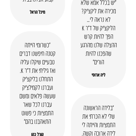
“יש בכלל אמא שלא
מכירה את ליקצ’יק?
מיכל הראל
לא נראה לי…
הליקצ’יק של ד”ר K
הפך להיות קרש
ההצלה שלנו מהרגע
“כשרומי הייתה
שהפכנו להיות
קטנה חיפשנו דברים
הורים”
טבעיים שיקלו עליה
ואז גיליתי את ד”ר K.
ליה ארוסי
התחלנו בליקצ’יק
ועברנו לקמילצ’יק
שעשה פלאים ומשם
עברנו לכל שאר
“בלידה הראשונה
התמציות כי פשוט
שלי לא הכרתי את
התאהבנו בהם”
התמציות והייתה לי
לידה ארוכה וקשה.
קורל כהן