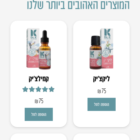
המוצרים האהובים ביותר שלנו
ליקצ’יק
קמילצ’יק
₪
75
דורג
5.00
מתוך 5
₪
75
הוספה לסל
הוספה לסל