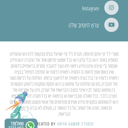
Instagram
ערוץ היוטיוב שלנו
מוצרי ד”ר קיי אינם תרופות. חברת ד”ר קיי ישראל בע”מ מבקשת להדגיש שהמידע
המופיע באתר ו/או בכל עלון ו/או בכל אמצעי פרסום אחר של החברה ו/או מידע
שנמסר ע”י נציגינו איננו מידע רפואי ולא נועד להעביר מסרים בריאותיים כלשהם
ואין בשום אופן לראות בו התוויה רפואית כלשהי או המלצה לטיפול בבעיה
רפואית כלשהי וכי בכל בעיה רפואית יש להיוועץ ברופא. החלטה על רכישת מוצר
של החברה, כמו גם החלטה על שימוש בו ו/או הסקת מסקנות כלשהן הקושרות
בין שימוש במוצר לבין שינוי במצבו הבריאותי של הצרכן, הינן על אחריותו של
הצרכן בלבד. בכל שאלה שבבריאות או ברפואה יש בכל מקרה להיוועץ ברופא
ו/או להשתמש במקורות מידע אמינים ומהימנים של אנשי מקצוע מוסמכים בתחום
הרפואה. תוכנו של האתר, על כל הנאמר בו, מעולם לא נבדק ע”י משרד
הבריאות.
CREATED BY
URIYA GANOR STUDIO