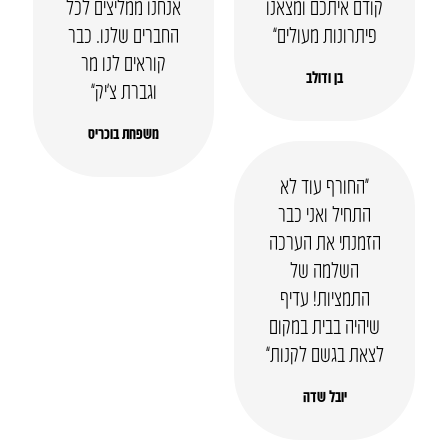
קודם איתכם ומצאנו
אנחנו ממליצים לכל
פיתרונות מעולים”
החברים שלנו. כבר
קוראים לנו מר
בן ודולב
וגברת צ’יק”
משפחת בוכריס
“החורף עוד לא
התחיל ואני כבר
הזמנתי את הערכה
השלמה של
התמציות! עדיף
שיהיה בבית במקום
לצאת בגשם לקנות”
יובל שדה