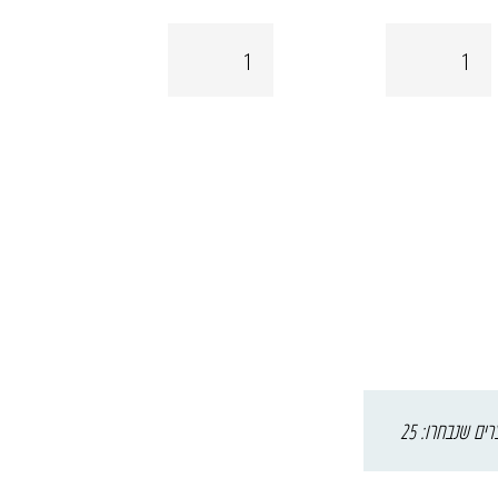
כמות
כמות
של
של
מיס
נוסידיס
לרוש
רים שנבחרו: 25