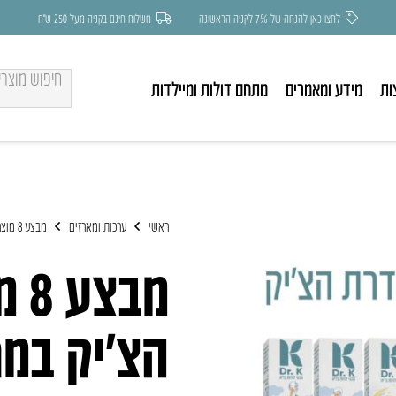
לחצו כאן להנחה של 7% לקניה הראשונה
משלוח חינם בקניה מעל 250 ש״ח
ות
מידע ומאמרים
מתחם דולות ומיילדות
ראשי
ערכות ומארזים
מבצע 8 מוצרים מסדרת הצ׳יק במחיר מיוחד
מב
הצ׳יק במח