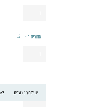
כמות
של
לרדיס
אמוריס
‎ × 1‎
כמות
של
אמוריס
יש לבחור 8 מוצרים.
מוצ
כמות