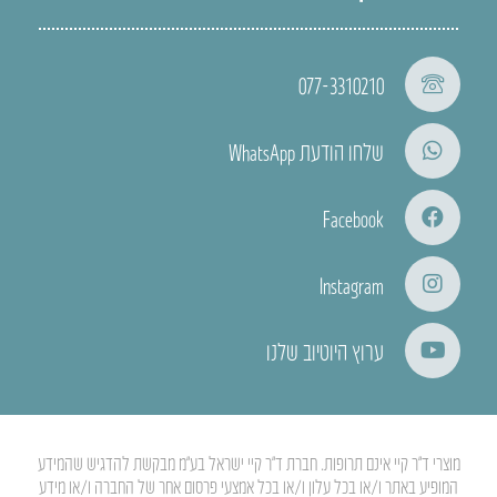
077-3310210
שלחו הודעת WhatsApp
Facebook
Instagram
ערוץ היוטיוב שלנו
מוצרי ד”ר קיי אינם תרופות. חברת ד”ר קיי ישראל בע”מ מבקשת להדגיש שהמידע
המופיע באתר ו/או בכל עלון ו/או בכל אמצעי פרסום אחר של החברה ו/או מידע