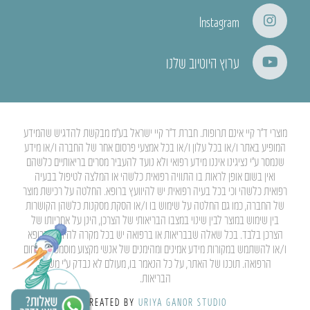
Instagram
ערוץ היוטיוב שלנו
מוצרי ד”ר קיי אינם תרופות. חברת ד”ר קיי ישראל בע”מ מבקשת להדגיש שהמידע
המופיע באתר ו/או בכל עלון ו/או בכל אמצעי פרסום אחר של החברה ו/או מידע
שנמסר ע”י נציגינו איננו מידע רפואי ולא נועד להעביר מסרים בריאותיים כלשהם
ואין בשום אופן לראות בו התוויה רפואית כלשהי או המלצה לטיפול בבעיה
רפואית כלשהי וכי בכל בעיה רפואית יש להיוועץ ברופא. החלטה על רכישת מוצר
של החברה, כמו גם החלטה על שימוש בו ו/או הסקת מסקנות כלשהן הקושרות
בין שימוש במוצר לבין שינוי במצבו הבריאותי של הצרכן, הינן על אחריותו של
הצרכן בלבד. בכל שאלה שבבריאות או ברפואה יש בכל מקרה להיוועץ ברופא
ו/או להשתמש במקורות מידע אמינים ומהימנים של אנשי מקצוע מוסמכים בתחום
הרפואה. תוכנו של האתר, על כל הנאמר בו, מעולם לא נבדק ע”י משרד
הבריאות.
CREATED BY
URIYA GANOR STUDIO