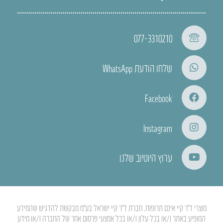
077-3310210
שלחו הודעת WhatsApp
Facebook
Instagram
ערוץ היוטיוב שלנו
מוצרי ד”ר קיי אינם תרופות. חברת ד”ר קיי ישראל בע”מ מבקשת להדגיש שהמידע
המופיע באתר ו/או בכל עלון ו/או בכל אמצעי פרסום אחר של החברה ו/או מידע