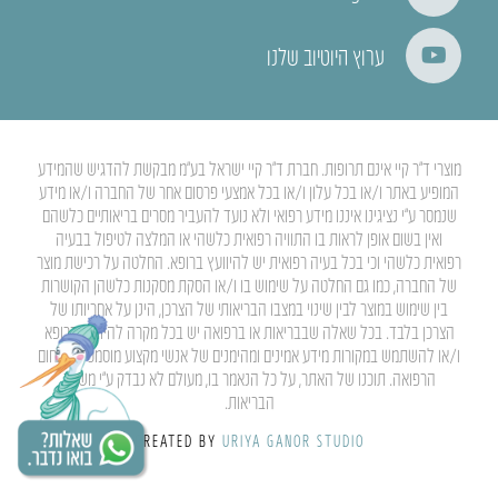
ערוץ היוטיוב שלנו
מוצרי ד”ר קיי אינם תרופות. חברת ד”ר קיי ישראל בע”מ מבקשת להדגיש שהמידע
המופיע באתר ו/או בכל עלון ו/או בכל אמצעי פרסום אחר של החברה ו/או מידע
שנמסר ע”י נציגינו איננו מידע רפואי ולא נועד להעביר מסרים בריאותיים כלשהם
ואין בשום אופן לראות בו התוויה רפואית כלשהי או המלצה לטיפול בבעיה
רפואית כלשהי וכי בכל בעיה רפואית יש להיוועץ ברופא. החלטה על רכישת מוצר
של החברה, כמו גם החלטה על שימוש בו ו/או הסקת מסקנות כלשהן הקושרות
בין שימוש במוצר לבין שינוי במצבו הבריאותי של הצרכן, הינן על אחריותו של
הצרכן בלבד. בכל שאלה שבבריאות או ברפואה יש בכל מקרה להיוועץ ברופא
ו/או להשתמש במקורות מידע אמינים ומהימנים של אנשי מקצוע מוסמכים בתחום
הרפואה. תוכנו של האתר, על כל הנאמר בו, מעולם לא נבדק ע”י משרד
הבריאות.
CREATED BY
URIYA GANOR STUDIO