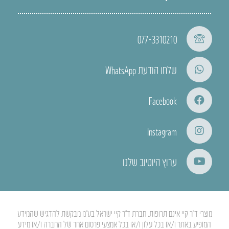
077-3310210
שלחו הודעת WhatsApp
Facebook
Instagram
ערוץ היוטיוב שלנו
מוצרי ד”ר קיי אינם תרופות. חברת ד”ר קיי ישראל בע”מ מבקשת להדגיש שהמידע
המופיע באתר ו/או בכל עלון ו/או בכל אמצעי פרסום אחר של החברה ו/או מידע