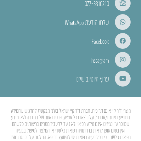
077-3310210
שלחו הודעת WhatsApp
Facebook
Instagram
ערוץ היוטיוב שלנו
מוצרי ד”ר קיי אינם תרופות. חברת ד”ר קיי ישראל בע”מ מבקשת להדגיש שהמידע
המופיע באתר ו/או בכל עלון ו/או בכל אמצעי פרסום אחר של החברה ו/או מידע
שנמסר ע”י נציגינו איננו מידע רפואי ולא נועד להעביר מסרים בריאותיים כלשהם
ואין בשום אופן לראות בו התוויה רפואית כלשהי או המלצה לטיפול בבעיה
רפואית כלשהי וכי בכל בעיה רפואית יש להיוועץ ברופא. החלטה על רכישת מוצר