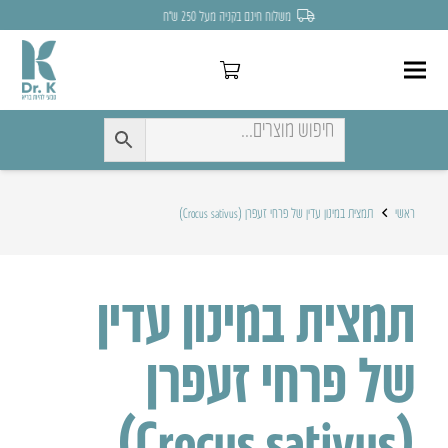
משלוח חינם בקניה מעל 250 ש״ח
ראשי
תמצית במינון עדין של פרחי זעפרן (Crocus sativus)
תמצית במינון עדין
של פרחי זעפרן
(Crocus sativus)