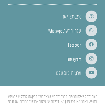
077-3310210
שלחו הודעת WhatsApp
Facebook
Instagram
ערוץ היוטיוב שלנו
מוצרי ד”ר קיי אינם תרופות. חברת ד”ר קיי ישראל בע”מ מבקשת להדגיש שהמידע
המופיע באתר ו/או בכל עלון ו/או בכל אמצעי פרסום אחר של החברה ו/או מידע