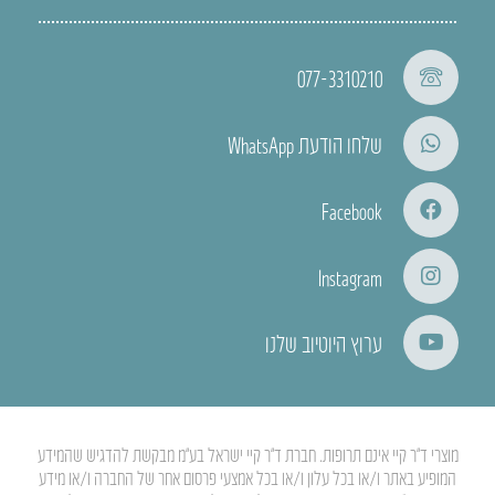
077-3310210
שלחו הודעת WhatsApp
Facebook
Instagram
ערוץ היוטיוב שלנו
מוצרי ד”ר קיי אינם תרופות. חברת ד”ר קיי ישראל בע”מ מבקשת להדגיש שהמידע
המופיע באתר ו/או בכל עלון ו/או בכל אמצעי פרסום אחר של החברה ו/או מידע