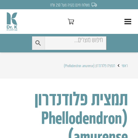
משלוח חינם בקניה מעל 250 ש״ח
ראשי
תמצית פלודנדרון (Phellodendron amurense)
תמצית פלודנדרון
(Phellodendron
amurense)