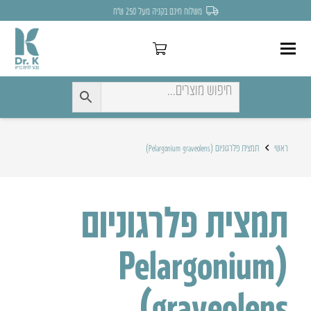
משלוח חינם בקניה מעל 250 ש״ח
ראשי
תמצית פלרגוניום (Pelargonium graveolens)
תמצית פלרגוניום
(Pelargonium
graveolens)