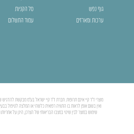
גוף נפש
סל הקניות
ערכות ומארזים
עמוד התשלום
מוצרי ד”ר קיי אינם תרופות. חברת ד”ר קיי ישראל בע”מ מבקשת להדגיש ש
ואין בשום אופן לראות בו התוויה רפואית כלשהי או המלצה לטיפול בבע
שימוש במוצר לבין שינוי במצבו הבריאותי של הצרכן, הינן על אחרי