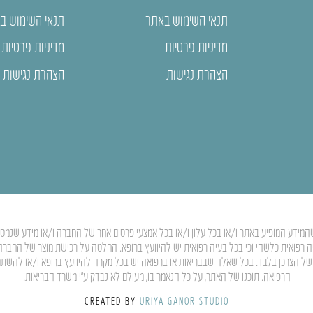
תנאי השימוש באתר
תנאי השימוש ב
מדיניות פרטיות
מדיניות פרטיות
הצהרת נגישות
הצהרת נגישות
המידע המופיע באתר ו/או בכל עלון ו/או בכל אמצעי פרסום אחר של החברה ו/או מידע שנמסר ע”
יה רפואית כלשהי וכי בכל בעיה רפואית יש להיוועץ ברופא. החלטה על רכישת מוצר של החבר
ותו של הצרכן בלבד. בכל שאלה שבבריאות או ברפואה יש בכל מקרה להיוועץ ברופא ו/או להשת
הרפואה. תוכנו של האתר, על כל הנאמר בו, מעולם לא נבדק ע”י משרד הבריאות.
CREATED BY
URIYA GANOR STUDIO