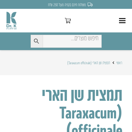
משלוח חינם בקניה מעל 250 ש״ח
ראשי
תמצית שן הארי (Taraxacum officinale)
תמצית שן הארי
(Taraxacum
officinale)