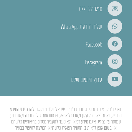
077-3310210
שלחו הודעת WhatsApp
Facebook
Instagram
ערוץ היוטיוב שלנו
מוצרי ד”ר קיי אינם תרופות. חברת ד”ר קיי ישראל בע”מ מבקשת להדגיש שהמידע
המופיע באתר ו/או בכל עלון ו/או בכל אמצעי פרסום אחר של החברה ו/או מידע
שנמסר ע”י נציגינו איננו מידע רפואי ולא נועד להעביר מסרים בריאותיים כלשהם
ואין בשום אופן לראות בו התוויה רפואית כלשהי או המלצה לטיפול בבעיה