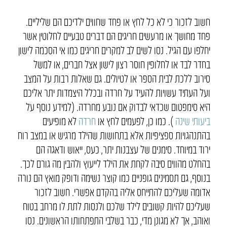
חשוב לזכור כי לא כל לחץ או פחד שחווים ילדיכם הם שליליים.
פחד מחושך או מרעשים חריגים הם דברים טבעיים לחלוטין אשר
יחלפו עם הגיל. נסו לשים לב למקרים חריגים כמו אי הסכמה לישון
בחדר לבד או לחלופין חוסר רצון לישון אצל חברים, או למשל
סירוב ללכת לבית הספר או לטיולים. גם שאלות רבות על המצב
ועל העתיד עשויות להעיד על חרדה ובכלל היצמדות יתר אליכם
היא סימפטום שכדאי לבדוק אם נובע מחרדה. (למידע נוסף על
ביעותי שינה
). כמו כן, לפעמים לחץ או
חרדה
לא מופיעים
בהתנהגויות ספציפיות אלא בתחושות שהילד מרגיש או במצב רוח
ירוד במיוחד. סימנים של עצבנות יתר, כעס, ייאוש ודאגה הם
בהחלט מהווים סיבה לקחת את הילד לייעוץ ולהבין מה גורם לכך.
בנוסף, גם תסמינים גופניים כמו קוצר נשימה ודופק מואץ הם נורה
אדומה שעליכם להתייחס אליה בהקדם אפשרי. חשוב לזכור
שעליכם להיות קשובים לילד שלכם ולנסות לתת לו מרחב בטוח
ואוהב, אך לא מגונן מדי, כבר בשלבי התפתחותו הראשונים. נסו