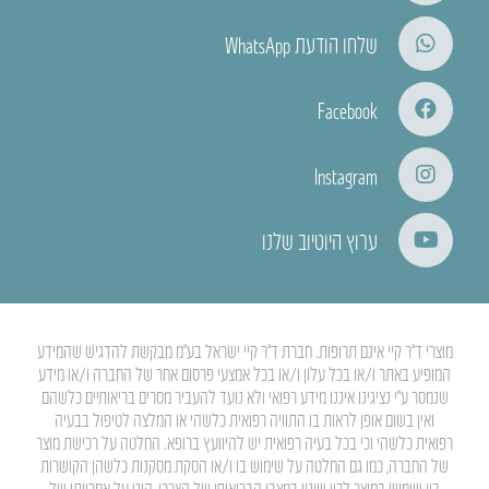
שלחו הודעת WhatsApp
Facebook
Instagram
ערוץ היוטיוב שלנו
מוצרי ד”ר קיי אינם תרופות. חברת ד”ר קיי ישראל בע”מ מבקשת להדגיש שהמידע
המופיע באתר ו/או בכל עלון ו/או בכל אמצעי פרסום אחר של החברה ו/או מידע
שנמסר ע”י נציגינו איננו מידע רפואי ולא נועד להעביר מסרים בריאותיים כלשהם
ואין בשום אופן לראות בו התוויה רפואית כלשהי או המלצה לטיפול בבעיה
רפואית כלשהי וכי בכל בעיה רפואית יש להיוועץ ברופא. החלטה על רכישת מוצר
של החברה, כמו גם החלטה על שימוש בו ו/או הסקת מסקנות כלשהן הקושרות
בין שימוש במוצר לבין שינוי במצבו הבריאותי של הצרכן, הינן על אחריותו של