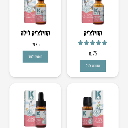
קמילצ’יק
קמילצ’יק לילה
₪
75
דורג
5.00
מתוך 5
₪
75
הוספה לסל
הוספה לסל