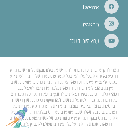
Facebook
Instagram
ערוץ היוטיוב שלנו
מוצרי ד”ר קיי אינם תרופות. חברת ד”ר קיי ישראל בע”מ מבקשת להדגיש שהמידע
המופיע באתר ו/או בכל עלון ו/או בכל אמצעי פרסום אחר של החברה ו/או מידע
שנמסר ע”י נציגינו איננו מידע רפואי ולא נועד להעביר מסרים בריאותיים כלשהם
ואין בשום אופן לראות בו התוויה רפואית כלשהי או המלצה לטיפול בבעיה
רפואית כלשהי וכי בכל בעיה רפואית יש להיוועץ ברופא. החלטה על רכישת מוצר
של החברה, כמו גם החלטה על שימוש בו ו/או הסקת מסקנות כלשהן הקושרות
בין שימוש במוצר לבין שינוי במצבו הבריאותי של הצרכן, הינן על אחריותו של
הצרכן בלבד. בכל שאלה שבבריאות או ברפואה יש בכל מקרה להיוועץ ברופא
ו/או להשתמש במקורות מידע אמינים ומהימנים של אנשי מקצוע מוסמכים בתחום
הרפואה. תוכנו של האתר, על כל הנאמר בו, מעולם לא נבדק ע”י משרד