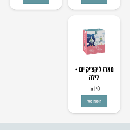
מארז ליקצ’יק יום +
לילה
₪
140
הוספה לסל