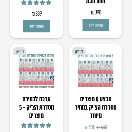
המורחבת
דורג
5.00
מתוך 5
₪
390
₪
339
הוספה לסל
הוספה לסל
מבצע
מבצע
מבצע 8 מוצרים
ערכה לבחירה
מסדרת הצ׳יק במחיר
מסדרת הצ’יק – 5
מיוחד
מוצרים
המחיר
המחיר
₪
510
₪
600