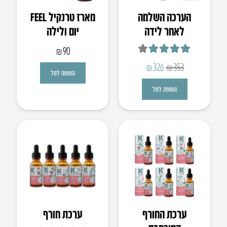
הערכה השלמה
מארז טרנקיל FEEL
לאחר לידה
יום ולילה
₪
90
דורג
4.00
מתוך 5
המחיר
המחיר
₪
326
₪
353
הוספה לסל
המקורי
הנוכחי
הוספה לסל
היה:
הוא:
₪326.
₪353.
ערכת החורף
ערכת חורף