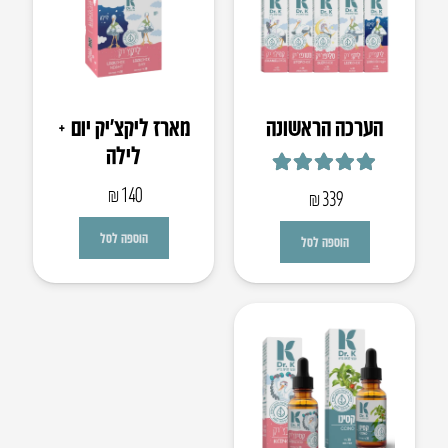
הערכה הראשונה
מארז ליקצ’יק יום +
לילה
דורג
5.00
מתוך 5
₪
140
₪
339
הוספה לסל
הוספה לסל