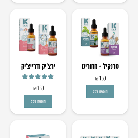
טרנקיל + ממורינו
ירצ’יק ו​דרייצ’יק
₪
150
דורג
5.00
מתוך 5
₪
130
הוספה לסל
הוספה לסל