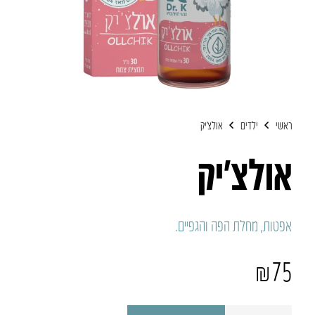
ראשי
ילדים
אולצ’יק
אולצ’יק
אפטות, מחלת הפה והגפיים.
₪
75
כמות