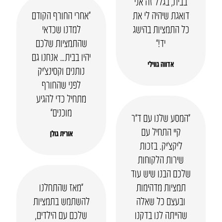
בבית, בגלל זה אני
דואגת שיהיה לי את
“אחרי החורף הקודם
כל התמציות בהישג
למדנו שכדאי
יד!”
שהתמציות שלכם
יהיו בבית… אנחנו גם
אדווה גווילי
נותנים וקסינצ’יק
לפני שהחורף
מתחיל כדי להגיע
מוכנים”
“המסע שלנו עם ד”ר
קיי התחיל עם
אורית גולן
ליקצ’יק. בזכות
שירות הלקוחות
שלכם הבנו שיש עוד
תמציות מדהימות
“מאז שהתחלנו
ובעצם כל שאלה
להשתמש בתמציות
שהייתה לנו בדקנו
שלכם עם הילדים,