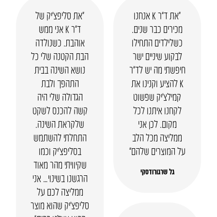
“את ד”ר K אנחנו
“את סליפצ’יק של
מכירים כבר שנים.
ד”ר K אני ממש
כשלילדים התחילו
אוהבת. כשנולדה
לבקוע שיניים ישר
הבת הקטנה שלי כל
חיפשתי מה יש לד”ר
נושא השינה בבית
K להציע וקנינו את
התהפך ולבת
קמילצ’יק שפשוט
הגדולה שלי היה
לקחנו איתנו לכל
קשה להכנס לשקט
מקום. לכן אני
שלקראת השינה.
ממליצה מכל הלב
התחלתי להשתמש
על המוצרים שלהם”
בסליפצ’יק וכמו
שקיוויתי מהר מאוד
גל שרגורודסקי
הרגשנו בשינוי… אני
ממליצה לכם על
סליפצ’יק שהוא מוצר