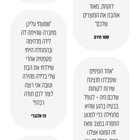
לוקחת. מאוד
אוהבת את המוצרים
שלכם”
“שמעתי עליכן
מחברה שהייתה לה
שחר תירם
לידה מדהימה
ובהתחלה הייתי
סקפטית אחרי
שילדתי את הבת
“אחד הטיפים
שלי בלידה מהירה
שקיבלנו מנציגת
וטובה אני רוצה
שירות לקוחות
לומר לכם תודה
שלכם היה – לטפל
רבה!!”
בבעיה ברגע שהיא
מתחילה כדי למנוע
פז אלגברי
החמרה במצב ומאז
זה המוטו אצלנו