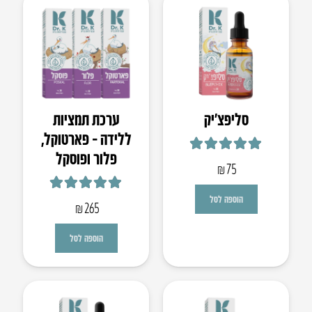
סליפצ’יק
ערכת תמציות
ללידה – פארטוקל,
פלור ופוסקל
דורג
4.93
מתוך 5
₪
75
דורג
5.00
מתוך 5
הוספה לסל
₪
265
הוספה לסל