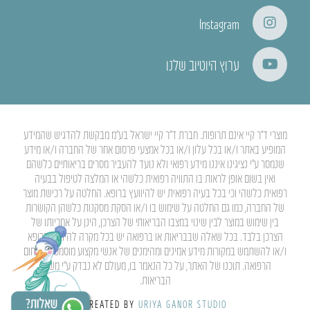
Instagram
ערוץ היוטיוב שלנו
מוצרי ד”ר קיי אינם תרופות. חברת ד”ר קיי ישראל בע”מ מבקשת להדגיש שהמידע
המופיע באתר ו/או בכל עלון ו/או בכל אמצעי פרסום אחר של החברה ו/או מידע
שנמסר ע”י נציגינו איננו מידע רפואי ולא נועד להעביר מסרים בריאותיים כלשהם
ואין בשום אופן לראות בו התוויה רפואית כלשהי או המלצה לטיפול בבעיה
רפואית כלשהי וכי בכל בעיה רפואית יש להיוועץ ברופא. החלטה על רכישת מוצר
של החברה, כמו גם החלטה על שימוש בו ו/או הסקת מסקנות כלשהן הקושרות
בין שימוש במוצר לבין שינוי במצבו הבריאותי של הצרכן, הינן על אחריותו של
הצרכן בלבד. בכל שאלה שבבריאות או ברפואה יש בכל מקרה להיוועץ ברופא
ו/או להשתמש במקורות מידע אמינים ומהימנים של אנשי מקצוע מוסמכים בתחום
הרפואה. תוכנו של האתר, על כל הנאמר בו, מעולם לא נבדק ע”י משרד
הבריאות.
CREATED BY
URIYA GANOR STUDIO