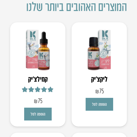
המוצרים האהובים ביותר שלנו
ליקצ’יק
קמילצ’יק
₪
75
דורג
5.00
מתוך 5
₪
75
הוספה לסל
הוספה לסל