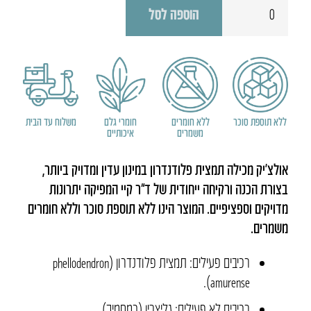
הוספה לסל
של
אולצ'יק
ללא תוספת סוכר
ללא חומרים
חומרי גלם
משלוח עד הבית
משמרים
איכותיים
אולצ’יק מכילה תמצית פלודנדרון במינון עדין ומדויק ביותר,
בצורת הכנה ורקיחה ייחודית של ד”ר קיי המפיקה יתרונות
מדויקים וספציפיים. המוצר הינו ללא תוספת סוכר וללא חומרים
משמרים.
רכיבים פעילים: תמצית פלודנדרון (phellodendron
amurense).
רכיבים לא פעילים: גליצרין (כמסמיך).