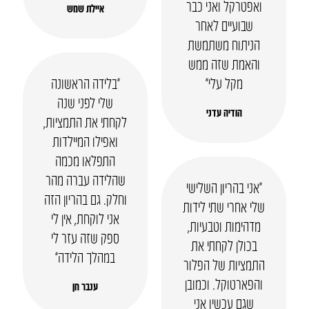
ואפטרקל ואני כבר
איילת שמש
שבועיים לאחר
הניתוח משתמשת
והאמת שזה ממש
מקל עלי״
“בלידה הראשונה
שלי לפני שנה
הודיה עדני
לקחתי את התמציות,
ואפילו המיילדות
התפלאו מכמה
שהלידה עברה מהר
“אני בהריון השלישי
וחלק. גם בהריון הזה
שלי אחרי שתי לידות
אני לוקחת, אין לי
מדהימות וטבעיות,
ספק שזה עזר לי
בכולן לקחתי את
במהלך הלידה”
התמציות של הפלור
והפארטוקל. וכמובן
ענבר חן
שגם עכשיו אני