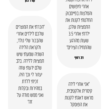
קורל כהן
אחרי חיפושים
והמלצות בפייסבוק
החלטתי לקנות את
התמציות שלכן.
“הכרתי את המוצרים
ילדתי אחרי 3.5
שלכם לילדים אחרי
שעות מהרגע
שהבכור שלי נולד,
שהתחילו הצירים”
ולקראת הלידה
השניה שמעתי שיש
ניב רשף
תמציות ללידה. בלב
שלם ידעתי שזה
יעזור לי וכך היה.
זכיתי ללדת
“אני אחרי לידה
במהירות ובקלות
קיסרית אלקטיבית.
ואני ממש מודה על
מראש דאגתי לקנות
זה”
את הפוסקל