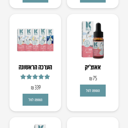
אאוצ’יק
הערכה הראשונה
₪
75
דורג
5.00
מתוך 5
₪
339
הוספה לסל
הוספה לסל