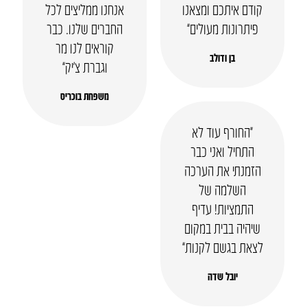
קודם איתכם ומצאנו
אנחנו ממליצים לכל
פיתרונות מעולים”
החברים שלנו. כבר
קוראים לנו מר
בן ודולב
וגברת צ’יק”
משפחת בוכריס
“החורף עוד לא
התחיל ואני כבר
הזמנתי את הערכה
השלמה של
התמציות! עדיף
שיהיה בבית במקום
לצאת בגשם לקנות”
יובל שדה