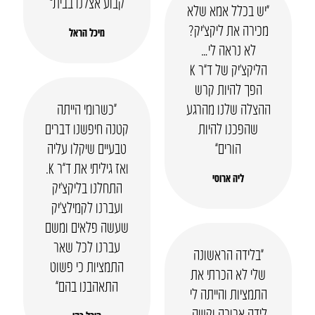
קבוע אצלנו בבית”
“יש בכלל אמא שלא
מכירה את ליקצ’יק?
מיכל הראל
לא נראה לי…
הליקצ’יק של ד”ר K
הפך להיות קרש
ההצלה שלנו מהרגע
“כשרומי הייתה
שהפכנו להיות
קטנה חיפשנו דברים
הורים”
טבעיים שיקלו עליה
ואז גיליתי את ד”ר K.
ליה ארוסי
התחלנו בליקצ’יק
ועברנו לקמילצ’יק
שעשה פלאים ומשם
עברנו לכל שאר
“בלידה הראשונה
התמציות כי פשוט
שלי לא הכרתי את
התאהבנו בהם”
התמציות והייתה לי
לידה ארוכה וקשה.