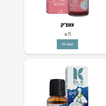
אאוצ’יק
₪
75
הוספה לסל