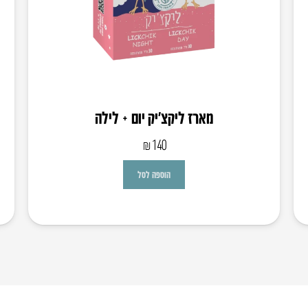
מארז ליקצ’יק יום + לילה
₪
140
הוספה לסל