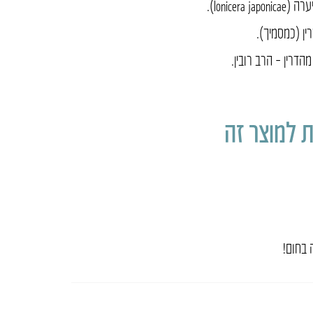
lonicera).
רין (כמסמיך).
דרין – הרב רובין.
 למוצר זה
 בחום!