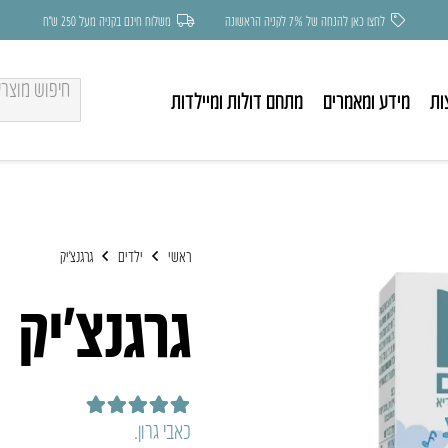
לחצו כאן להנחה של 7% לקניה הראשונה
משלוח חינם בקניה מעל 250 ש״ח
ות
מידע ומאמרים
מתחם דולות ומיילדות
ראשי
ילדים
גרגנצ’יק
גרגנצ’יק
דורג
5.00
מתוך 5
כאבי גרון.