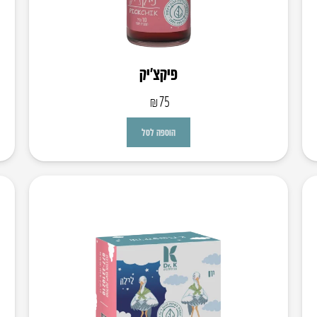
פיקצ’יק
₪
75
הוספה לסל