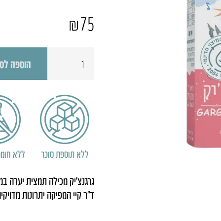
₪
75
כמות
הוספה לס
של
גרגנצ'יק
ללא תוספת סוכר
ללא חומר
גרגנצ’יק מכילה תמצית יערה במינ
ד”ר קיי המפיקה יתרונות מדויקי