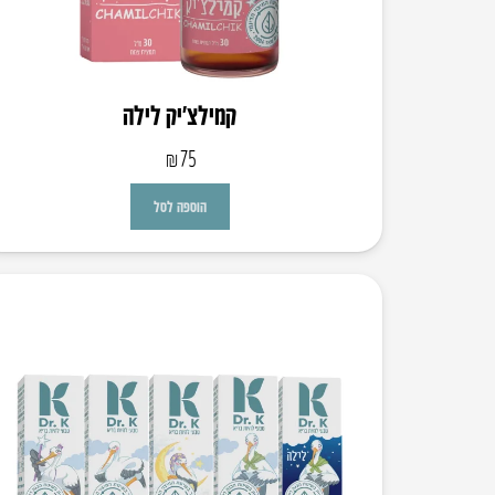
קמילצ’יק לילה
₪
75
הוספה לסל