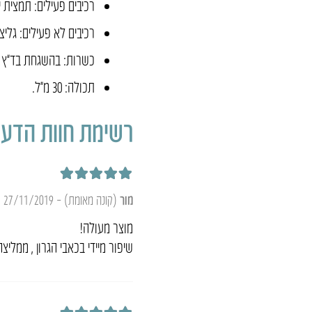
רכיבים פעילים: תמצית יערה ( japonicae
רכיבים לא פעילים: גליצ
כשרות: בהשגחת בד”ץ מה
תכולה: 30 מ״ל.
רשימת חוות הדעת
דורג
5
מתוך 5
מור
(קונה מאומת)
–
27/11/2019
מוצר מעולה!
שיפור מיידי בכאבי הגרון , ממליצה