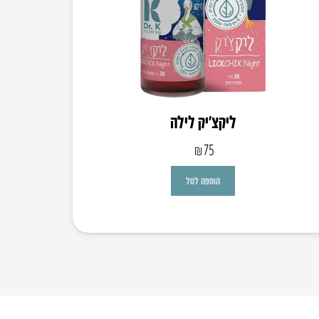
ליקצ’יק לילה
₪
75
הוספה לסל