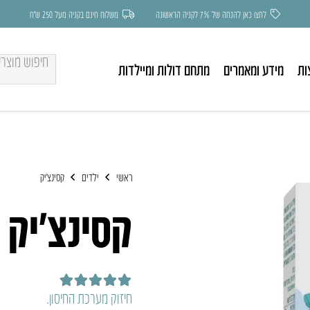
לחצו כאן להנחה של 7% לקניה הראשונה
משלוח חינם בקניה מעל 250 ש״ח
ות
מידע ומאמרים
מתחם דולות ומיילדות
ראשי
ילדים
קסינצ’יק
קסינצ’יק
דורג
5.00
מתוך 5
חיזוק מערכת החיסון.