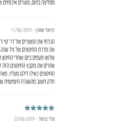
ממליצה בחום, מוצרים איכותיים וא
דניאל שטרן
–
11/06/2019
הכרתי את המוצרים של דר’ קיי ר
את סדרת החיסונים של גיל שנה. 
שלוש פעמים ביום ואחרי החיסון 
אחרים את מקבץ החיסונים הזה לא
החיסונים כאילו דילגו מעליו. מא
חלק חשוב מהשגרה היומיומית של
דורג
5
מתוך 5
טלי בראל
–
23/06/2019