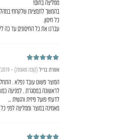
ממליצה בחום!
בהמשך לתמציות שלקחתי במהלך ההר
כל חיסון.
עברנו את כל החיסונים עד כה לל
דורג
5
מתוך 5
אשרת בריל
(קונה מאומת)
–
/2019
המוצר פשוט עובד נפלא . התחלת
לראשונה במסגרת . למניעה כמוב
לדעתי פועל פיזית ורגשית …
מאמינה במוצר וממליצה לפני כל ש