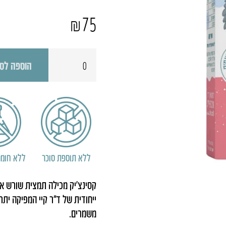
₪
75
כמות
הוספה לס
של
קסינצ'יק
ללא תוספת סוכר
ללא חומר
קסינצ’יק מכילה תמצית שורש אסט
ייחודית של ד”ר קיי המפיקה יתר
משמרים.