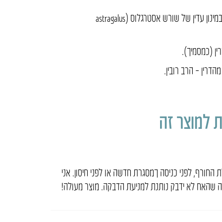
רכיבים פעילים: תמצית במינון עדין של שורש אסטרגלוס (astragalus
רין (כמסמיך).
דרין – הרב רובין.
 למוצר זה
 החורף, לפני כניסה ךמסגרת חדשה או לפני חיסון. אני
ה שהאח לא ידבק נותנת למניעת הדבקה. מוצר מעולה!