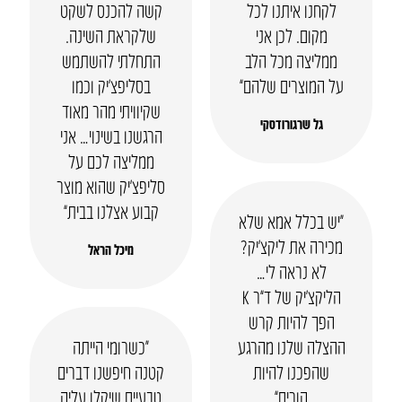
לקחנו איתנו לכל
קשה להכנס לשקט
מקום. לכן אני
שלקראת השינה.
ממליצה מכל הלב
התחלתי להשתמש
על המוצרים שלהם”
בסליפצ’יק וכמו
שקיוויתי מהר מאוד
גל שרגורודסקי
הרגשנו בשינוי… אני
ממליצה לכם על
סליפצ’יק שהוא מוצר
קבוע אצלנו בבית”
“יש בכלל אמא שלא
מכירה את ליקצ’יק?
מיכל הראל
לא נראה לי…
הליקצ’יק של ד”ר K
הפך להיות קרש
ההצלה שלנו מהרגע
“כשרומי הייתה
שהפכנו להיות
קטנה חיפשנו דברים
הורים”
טבעיים שיקלו עליה