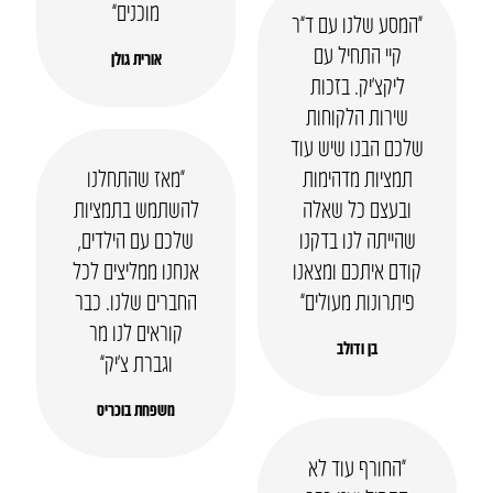
מוכנים”
“המסע שלנו עם ד”ר
קיי התחיל עם
אורית גולן
ליקצ’יק. בזכות
שירות הלקוחות
שלכם הבנו שיש עוד
תמציות מדהימות
“מאז שהתחלנו
ובעצם כל שאלה
להשתמש בתמציות
שהייתה לנו בדקנו
שלכם עם הילדים,
קודם איתכם ומצאנו
אנחנו ממליצים לכל
פיתרונות מעולים”
החברים שלנו. כבר
קוראים לנו מר
בן ודולב
וגברת צ’יק”
משפחת בוכריס
“החורף עוד לא