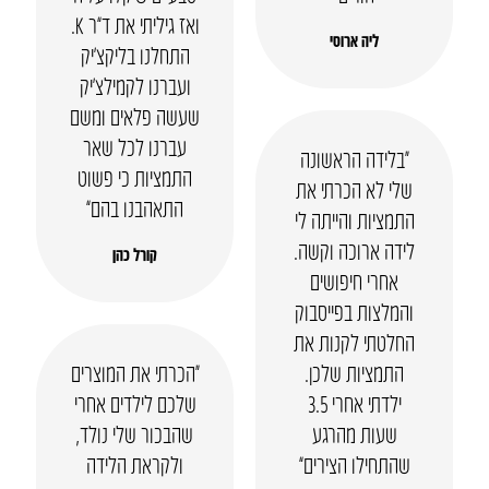
ואז גיליתי את ד”ר K.
ליה ארוסי
התחלנו בליקצ’יק
ועברנו לקמילצ’יק
שעשה פלאים ומשם
עברנו לכל שאר
“בלידה הראשונה
התמציות כי פשוט
שלי לא הכרתי את
התאהבנו בהם”
התמציות והייתה לי
לידה ארוכה וקשה.
קורל כהן
אחרי חיפושים
והמלצות בפייסבוק
החלטתי לקנות את
התמציות שלכן.
“הכרתי את המוצרים
ילדתי אחרי 3.5
שלכם לילדים אחרי
שעות מהרגע
שהבכור שלי נולד,
שהתחילו הצירים”
ולקראת הלידה