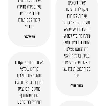
“אחד הטיפים
שלי בלידה מהירה
שקיבלנו מנציגת
וטובה אני רוצה
שירות לקוחות
לומר לכם תודה
שלכם היה – לטפל
רבה!!”
בבעיה ברגע שהיא
מתחילה כדי למנוע
פז אלגברי
החמרה במצב ומאז
זה המוטו אצלנו
בבית, בגלל זה אני
דואגת שיהיה לי את
“אחרי החורף הקודם
כל התמציות בהישג
למדנו שכדאי
יד!”
שהתמציות שלכם
יהיו בבית… אנחנו גם
אדווה גווילי
נותנים וקסינצ’יק
לפני שהחורף
מתחיל כדי להגיע