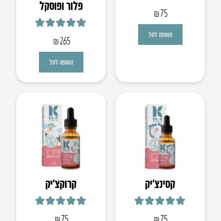
פלור ופוסקל
דורג
4.93
מתוך 5
₪
75
דורג
5.00
מתוך 5
הוספה לסל
₪
265
הוספה לסל
קסינצ’יק
קרוקצ׳יק
דורג
5.00
מתוך 5
דורג
5.00
מתוך 5
₪
75
₪
75