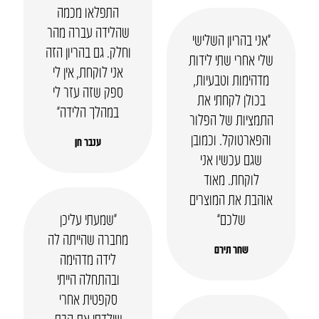
התפלאו מכמה
שהלידה עברה מהר
“אני בהריון השלישי
וחלק. גם בהריון הזה
שלי אחרי שתי לידות
אני לוקחת, אין לי
מדהימות וטבעיות,
ספק שזה עזר לי
בכולן לקחתי את
במהלך הלידה”
התמציות של הפלור
והפארטוקל. וכמובן
ענבר חן
שגם עכשיו אני
לוקחת. מאוד
אוהבת את המוצרים
שלכם”
“שמעתי עליכן
מחברה שהייתה לה
שחר תירם
לידה מדהימה
ובהתחלה הייתי
סקפטית אחרי
שילדתי את הבת