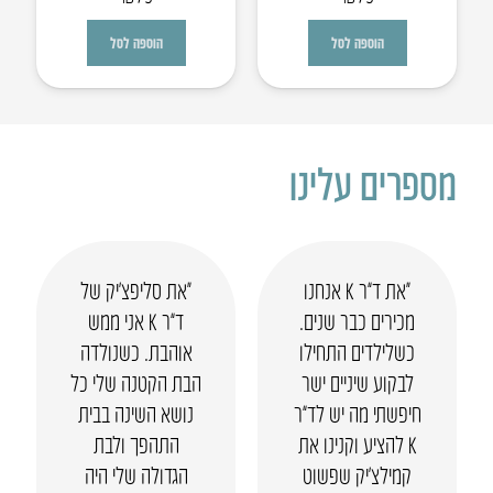
הוספה לסל
הוספה לסל
מספרים עלינו
“את ד”ר K אנחנו
“את סליפצ’יק של
מכירים כבר שנים.
ד”ר K אני ממש
כשלילדים התחילו
אוהבת. כשנולדה
לבקוע שיניים ישר
הבת הקטנה שלי כל
חיפשתי מה יש לד”ר
נושא השינה בבית
K להציע וקנינו את
התהפך ולבת
קמילצ’יק שפשוט
הגדולה שלי היה