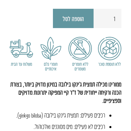
כמות
הוספה לסל
של
טרנקיל
+
ממורינו
ללא תוספת סוכר
ללא חומרים
חומרי גלם
משלוח עד הבית
משמרים
איכותיים
ממורינו מכילה תמצית ג’ינקו בילובה במינון מדויק ביותר, בצורת
הכנה ורקיחה ייחודית של ד”ר קיי המפיקה יתרונות מדויקים
וספציפיים.
רכיבים פעילים: תמצית ג’ינקו בילובה (ginkgo biloba).
רכיבים לא פעילים: מים מסוננים ואלכוהול.