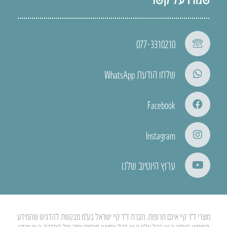
077-3310210
שלחו הודעת WhatsApp
Facebook
Instagram
ערוץ היוטיוב שלנו
מוצרי ד”ר קיי אינם תרופות. חברת ד”ר קיי ישראל בע”מ מבקשת להדגיש שהמידע
המופיע באתר ו/או בכל עלון ו/או בכל אמצעי פרסום אחר של החברה ו/או מידע