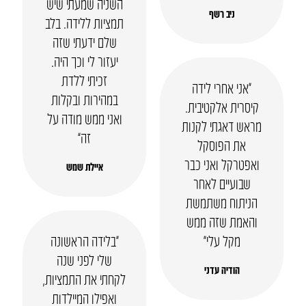
השניה שמעתי שיש
ניב רשף
תמציות ללידה. בלב
שלם ידעתי שזה
יעזור לי וכך היה.
זכיתי ללדת
“אני אחרי לידה
במהירות ובקלות
קיסרית אלקטיבית.
ואני ממש מודה על
מראש דאגתי לקנות
זה”
את הפוסקל
ואפטרקל ואני כבר
איילת שמש
שבועיים לאחר
הניתוח משתמשת
והאמת שזה ממש
מקל עלי״
“בלידה הראשונה
שלי לפני שנה
הודיה עדני
לקחתי את התמציות,
ואפילו המיילדות