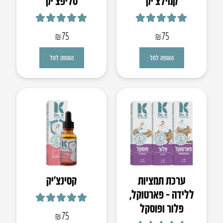
קמילצ’יק
סליפצ’יק
דורג
5.00
מתוך 5
דורג
4.93
מתוך 5
₪
75
₪
75
הוספה לסל
הוספה לסל
ערכת תמציות
קסינצ’יק
ללידה – פארטוקל,
פלור ופוסקל
דורג
5.00
מתוך 5
₪
75