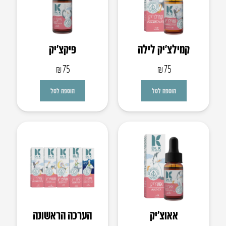
קמילצ’יק לילה
פיקצ’יק
₪
75
₪
75
הוספה לסל
הוספה לסל
אאוצ’יק
הערכה הראשונה