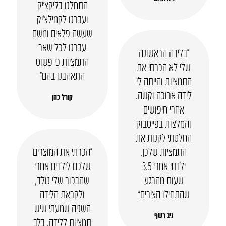
התחלנו בליקצ’יק
ועברנו לקמילצ’יק
שעשה פלאים ומשם
עברנו לכל שאר
“בלידה הראשונה
התמציות כי פשוט
שלי לא הכרתי את
התאהבנו בהם”
התמציות והייתה לי
לידה ארוכה וקשה.
קורל כהן
אחרי חיפושים
והמלצות בפייסבוק
החלטתי לקנות את
התמציות שלכן.
“הכרתי את המוצרים
ילדתי אחרי 3.5
שלכם לילדים אחרי
שעות מהרגע
שהבכור שלי נולד,
שהתחילו הצירים”
ולקראת הלידה
השניה שמעתי שיש
ניב רשף
תמציות ללידה. בלב