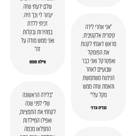
שלם ידעתי שזה
יעזור לי וכך היה.
זכיתי ללדת
“אני אחרי לידה
במהירות ובקלות
קיסרית אלקטיבית.
ואני ממש מודה על
מראש דאגתי לקנות
זה”
את הפוסקל
ואפטרקל ואני כבר
איילת שמש
שבועיים לאחר
הניתוח משתמשת
והאמת שזה ממש
מקל עלי״
“בלידה הראשונה
שלי לפני שנה
הודיה עדני
לקחתי את התמציות,
ואפילו המיילדות
התפלאו מכמה