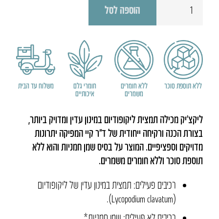
הוספה לסל
של
ליקצ'יק
ללא תוספת סוכר
ללא חומרים
חומרי גלם
משלוח עד הבית
משמרים
איכותיים
ליקצ’יק מכילה תמצית ליקופודיום במינון עדין ומדויק ביותר,
בצורת הכנה ורקיחה ייחודית של ד”ר קיי המפיקה יתרונות
מדויקים וספציפיים. המוצר על בסיס שמן חמניות והוא ללא
תוספת סוכר וללא חומרים משמרים.
רכיבים פעילים: תמצית במינון עדין של ליקופודיום
(Lycopodium clavatum).
רכיבים לא פעילים: שמן חמניות*.