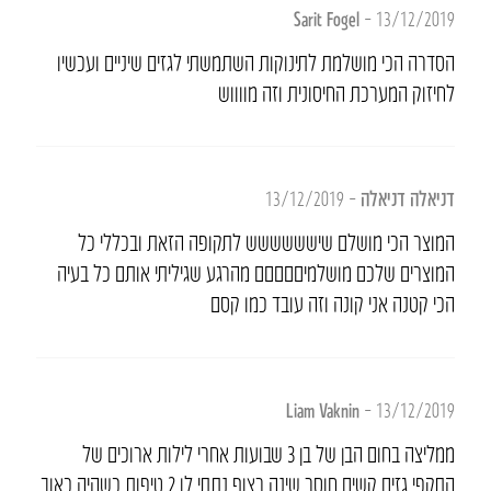
Sarit Fogel
–
13/12/2019
הסדרה הכי מושלמת לתינוקות השתמשתי לגזים שיניים ועכשיו
לחיזוק המערכת החיסונית וזה מווווש
דניאלה דניאלה
–
13/12/2019
המוצר הכי מושלם שישששששש לתקופה הזאת ובכללי כל
המוצרים שלכם מושלמיםםםםם מהרגע שגיליתי אותם כל בעיה
הכי קטנה אני קונה וזה עובד כמו קסם
Liam Vaknin
–
13/12/2019
ממליצה בחום הבן של בן 3 שבועות אחרי לילות ארוכים של
התקפי גזים קשים חוסר שינה רצוף נתתי לו 2 טיפות כשהיה כאוב