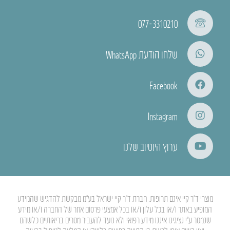
077-3310210
שלחו הודעת WhatsApp
Facebook
Instagram
ערוץ היוטיוב שלנו
מוצרי ד”ר קיי אינם תרופות. חברת ד”ר קיי ישראל בע”מ מבקשת להדגיש שהמידע
המופיע באתר ו/או בכל עלון ו/או בכל אמצעי פרסום אחר של החברה ו/או מידע
שנמסר ע”י נציגינו איננו מידע רפואי ולא נועד להעביר מסרים בריאותיים כלשהם