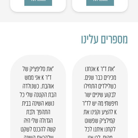
מספרים עלינו
“את ד”ר K אנחנו
“את סליפצ’יק של
מכירים כבר שנים.
ד”ר K אני ממש
כשלילדים התחילו
אוהבת. כשנולדה
לבקוע שיניים ישר
הבת הקטנה שלי כל
חיפשתי מה יש לד”ר
נושא השינה בבית
K להציע וקנינו את
התהפך ולבת
קמילצ’יק שפשוט
הגדולה שלי היה
לקחנו איתנו לכל
קשה להכנס לשקט
מקום. לכן אני
שלקראת השינה.