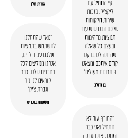
קיי התחיל עם
אורית גולן
ליקצ’יק. בזכות
שירות הלקוחות
שלכם הבנו שיש עוד
תמציות מדהימות
“מאז שהתחלנו
ובעצם כל שאלה
להשתמש בתמציות
שהייתה לנו בדקנו
שלכם עם הילדים,
קודם איתכם ומצאנו
אנחנו ממליצים לכל
פיתרונות מעולים”
החברים שלנו. כבר
קוראים לנו מר
בן ודולב
וגברת צ’יק”
משפחת בוכריס
“החורף עוד לא
התחיל ואני כבר
הזמנתי את הערכה