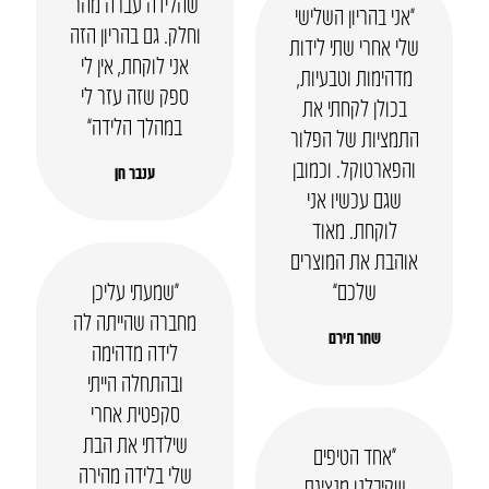
שהלידה עברה מהר
“אני בהריון השלישי
וחלק. גם בהריון הזה
שלי אחרי שתי לידות
אני לוקחת, אין לי
מדהימות וטבעיות,
ספק שזה עזר לי
בכולן לקחתי את
במהלך הלידה”
התמציות של הפלור
והפארטוקל. וכמובן
ענבר חן
שגם עכשיו אני
לוקחת. מאוד
אוהבת את המוצרים
שלכם”
“שמעתי עליכן
מחברה שהייתה לה
שחר תירם
לידה מדהימה
ובהתחלה הייתי
סקפטית אחרי
שילדתי את הבת
“אחד הטיפים
שלי בלידה מהירה
שקיבלנו מנציגת