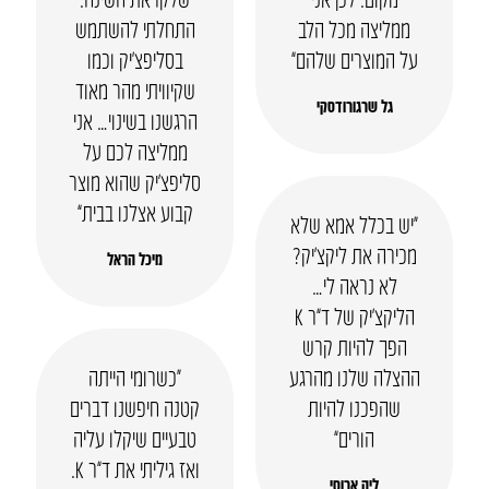
ממליצה מכל הלב
התחלתי להשתמש
על המוצרים שלהם”
בסליפצ’יק וכמו
שקיוויתי מהר מאוד
גל שרגורודסקי
הרגשנו בשינוי… אני
ממליצה לכם על
סליפצ’יק שהוא מוצר
קבוע אצלנו בבית”
“יש בכלל אמא שלא
מכירה את ליקצ’יק?
מיכל הראל
לא נראה לי…
הליקצ’יק של ד”ר K
הפך להיות קרש
ההצלה שלנו מהרגע
“כשרומי הייתה
שהפכנו להיות
קטנה חיפשנו דברים
הורים”
טבעיים שיקלו עליה
ואז גיליתי את ד”ר K.
ליה ארוסי