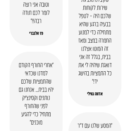
וטובה אני רוצה
שירות לקוחות
לומר לכם תודה
שלכם היה – לטפל
רבה!!”
בבעיה ברגע שהיא
מתחילה כדי למנוע
פז אלגברי
החמרה במצב ומאז
זה המוטו אצלנו
בבית, בגלל זה אני
דואגת שיהיה לי את
“אחרי החורף הקודם
כל התמציות בהישג
למדנו שכדאי
יד!”
שהתמציות שלכם
יהיו בבית… אנחנו גם
אדווה גווילי
נותנים וקסינצ’יק
לפני שהחורף
מתחיל כדי להגיע
מוכנים”
“המסע שלנו עם ד”ר