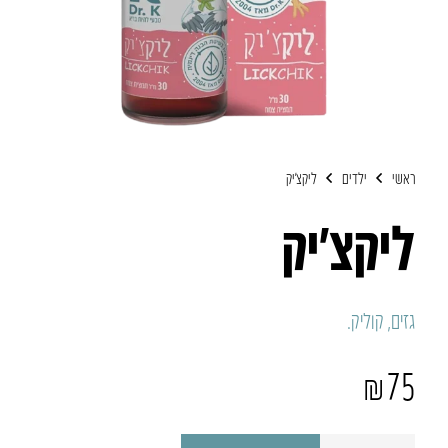
ראשי
ילדים
ליקצ’יק
ליקצ’יק
גזים, קוליק.
₪
75
כמות