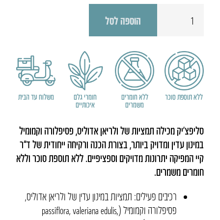
כמות
הוספה לסל
של
סליפצ'יק
ללא תוספת סוכר
ללא חומרים
חומרי גלם
משלוח עד הבית
משמרים
איכותיים
סליפצ’יק מכילה תמציות של ולריאן אדוליס, פסיפלורה וקמומיל
במינון עדין ומדויק ביותר, בצורת הכנה ורקיחה ייחודית של ד”ר
קיי המפיקה יתרונות מדויקים וספציפיים. ללא תוספת סוכר וללא
חומרים משמרים.
רכיבים פעילים: תמציות במינון עדין של ולריאן אדוליס,
פסיפלורה וקמומיל (passiflora, valeriana edulis,