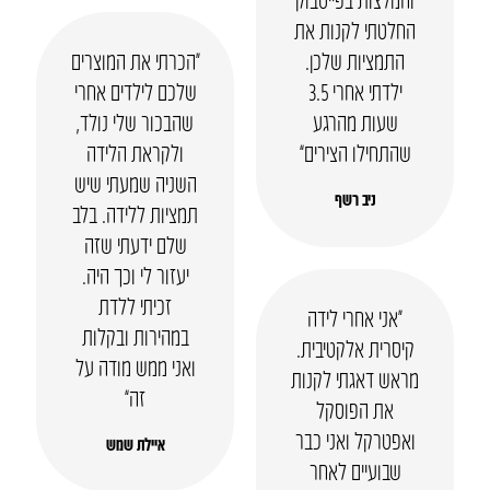
החלטתי לקנות את
התמציות שלכן.
“הכרתי את המוצרים
ילדתי אחרי 3.5
שלכם לילדים אחרי
שעות מהרגע
שהבכור שלי נולד,
שהתחילו הצירים”
ולקראת הלידה
השניה שמעתי שיש
ניב רשף
תמציות ללידה. בלב
שלם ידעתי שזה
יעזור לי וכך היה.
זכיתי ללדת
“אני אחרי לידה
במהירות ובקלות
קיסרית אלקטיבית.
ואני ממש מודה על
מראש דאגתי לקנות
זה”
את הפוסקל
ואפטרקל ואני כבר
איילת שמש
שבועיים לאחר