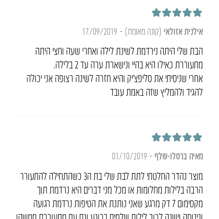
דורג
5
מתוך 5
אילנית אזולאי
(קונה מאומת)
–
17/09/2019
הבת שלי היתה נירדמת לשינת לילה ואחרי שעה וחצי היתה
מתעוררת כאילו היא בהיי ונישארת ערה עד 2 בלילה.
אחרי שניסיתי את סליפצ’יק והיא חזרה לשינה רצופה אני יכולה
להגיד ולהמליץ שזה באמת עובד
דורג
5
מתוך 5
מאיה ברסלו-שלף
–
01/10/2019
מוצר נהדר החלטתי לתת לבת שלי בת ה3 כשהתחילה להתעורר
הרבה בלילות מחלומות או מכל מני דברים היא נרדמת תוך
מקסימום 7 דק מרגע שאני נותנת את הטיפות נרדמת רגועה
ונינוחה וישנה לרוב לילות שלמים ברוגע וגם עם מתעוררת ממשהו