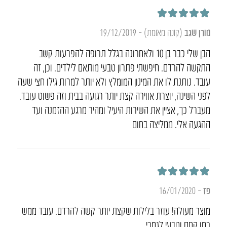
דורג
5
מתוך 5
מורן שגב
(קונה מאומת)
–
19/12/2019
הבן שלי כבר בן 10 ולאחרונה בגלל תרופה להפרעות קשב
התקשה להרדם. חיפשתי פתרון טבעי מותאם לילדים. וכן, זה
עובד. נותנת לו את המינון המומלץ ולא יותר למרות גילו חצי שעה
לפני השינה, יוצרת אווירה קצת יותר רגועה בבית וזה פשוט עובד.
מעברל כך, אציין את השירות היעיל ומהיר מרגע ההזמנה ועד
ההגעה אלי. ממליצה בחום
דורג
5
מתוך 5
פז
–
16/01/2020
מוצר מעולה! עוזר בלילות שקצת יותר קשה להרדם. עובד ממש
כמו קסם וטבעי לגמרי