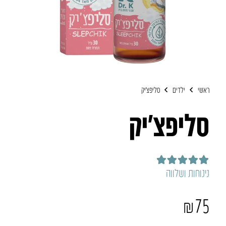
ראשי
ילדים
סליפצ’יק
סליפצ’יק
דורג
4.93
מתוך 5
נינוחות ושלווה
₪
75