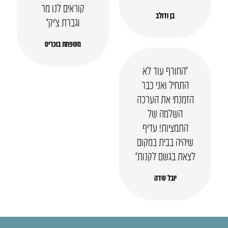
קוראים לנו מר
בן ודולב
וגברת צ’יק”
משפחת בוכריס
“החורף עוד לא
התחיל ואני כבר
הזמנתי את הערכה
השלמה של
התמציות! עדיף
שיהיה בבית במקום
לצאת בגשם לקנות”
יובל שדה