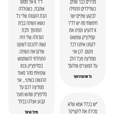
מכירים כבר שנים.
ד”ר K אני ממש
כשלילדים התחילו
אוהבת. כשנולדה
לבקוע שיניים ישר
הבת הקטנה שלי כל
חיפשתי מה יש לד”ר
נושא השינה בבית
K להציע וקנינו את
התהפך ולבת
קמילצ’יק שפשוט
הגדולה שלי היה
לקחנו איתנו לכל
קשה להכנס לשקט
מקום. לכן אני
שלקראת השינה.
ממליצה מכל הלב
התחלתי להשתמש
על המוצרים שלהם”
בסליפצ’יק וכמו
שקיוויתי מהר מאוד
גל שרגורודסקי
הרגשנו בשינוי… אני
ממליצה לכם על
סליפצ’יק שהוא מוצר
קבוע אצלנו בבית”
“יש בכלל אמא שלא
מכירה את ליקצ’יק?
מיכל הראל