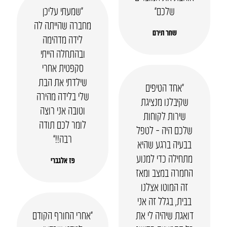
שלכם”
“שמעתי עליכן
מחברה שהייתה לה
שחר תירם
לידה מדהימה
ובהתחלה הייתי
סקפטית אחרי
שילדתי את הבת
“אחד הטיפים
שלי בלידה מהירה
שקיבלנו מנציגת
וטובה אני רוצה
שירות לקוחות
לומר לכם תודה
שלכם היה – לטפל
רבה!!”
בבעיה ברגע שהיא
מתחילה כדי למנוע
פז אלגברי
החמרה במצב ומאז
זה המוטו אצלנו
בבית, בגלל זה אני
דואגת שיהיה לי את
“אחרי החורף הקודם