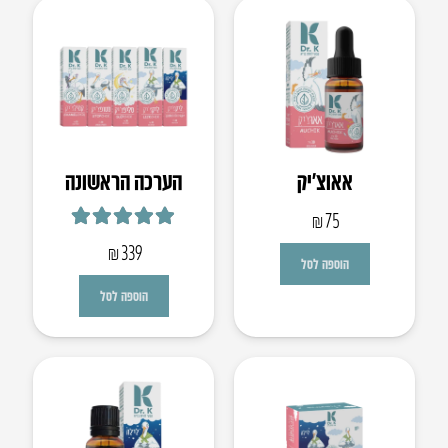
אאוצ’יק
הערכה הראשונה
₪
75
דורג
5.00
מתוך 5
₪
339
הוספה לסל
הוספה לסל