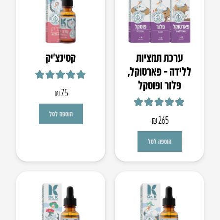
ערכת תמציות
קסינצ’יק
ללידה – פארטוקל,
פלור ופוסקל
דורג
5.00
מתוך 5
₪
75
דורג
5.00
מתוך 5
הוספה לסל
₪
265
הוספה לסל