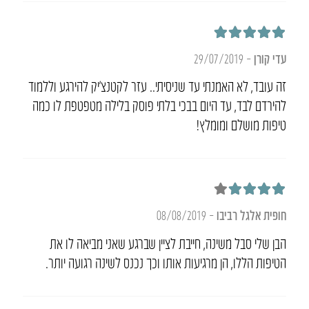
דורג
5
מתוך 5
עדי קורן
–
29/07/2019
זה עובד, לא האמנתי עד שניסיתי.. עזר לקטנצ’יק להירגע וללמוד
להירדם לבד, עד היום בבכי בלתי פוסק בלילה מטפטפת לו כמה
טיפות מושלם ומומלץ!
דורג
4
מתוך 5
חופית אלגל רביבו
–
08/08/2019
הבן שלי סבל משינה, חייבת לציין שברגע שאני מביאה לו את
הטיפות הללו, הן מרגיעות אותו וכך נכנס לשינה רגועה יותר.