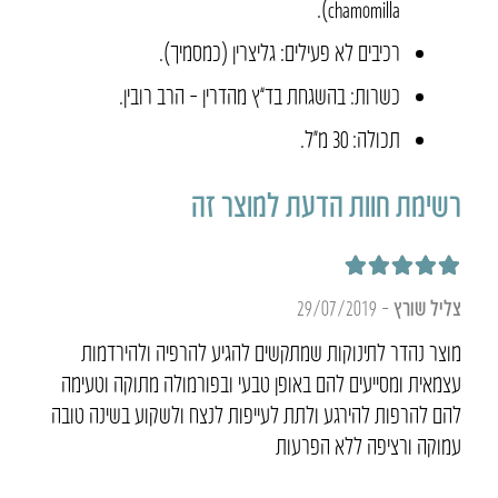
chamomilla).
רכיבים לא פעילים: גליצרין (כמסמיך).
כשרות: בהשגחת בד”ץ מהדרין – הרב רובין.
תכולה: 30 מ״ל.
רשימת חוות הדעת למוצר זה
דורג
5
מתוך 5
צליל שורץ
–
29/07/2019
מוצר נהדר לתינוקות שמתקשים להגיע להרפיה ולהירדמות
עצמאית ומסייעים להם באופן טבעי ובפורמולה מתוקה וטעימה
להם להרפות להירגע ולתת לעייפות לנצח ולשקוע בשינה טובה
עמוקה ורציפה ללא הפרעות