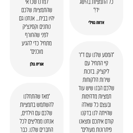
כל התמציות בהישג
למדנו שכדאי
יד!”
שהתמציות שלכם
יהיו בבית… אנחנו גם
אדווה גווילי
נותנים וקסינצ’יק
לפני שהחורף
מתחיל כדי להגיע
מוכנים”
“המסע שלנו עם ד”ר
קיי התחיל עם
אורית גולן
ליקצ’יק. בזכות
שירות הלקוחות
שלכם הבנו שיש עוד
תמציות מדהימות
“מאז שהתחלנו
ובעצם כל שאלה
להשתמש בתמציות
שהייתה לנו בדקנו
שלכם עם הילדים,
קודם איתכם ומצאנו
אנחנו ממליצים לכל
פיתרונות מעולים”
החברים שלנו. כבר