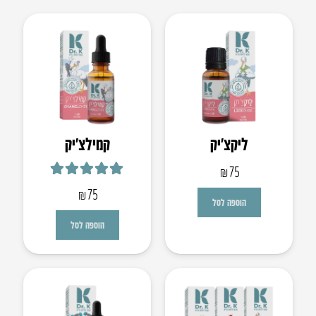
ליקצ’יק
קמילצ’יק
₪
75
דורג
5.00
מתוך 5
₪
75
הוספה לסל
הוספה לסל