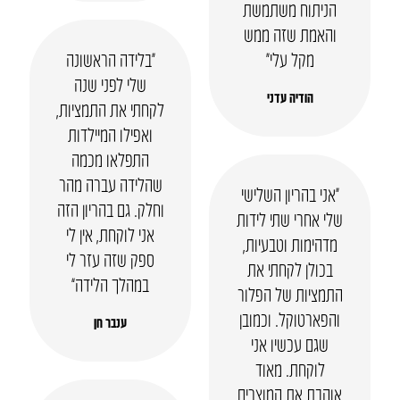
הניתוח משתמשת
והאמת שזה ממש
מקל עלי״
“בלידה הראשונה
שלי לפני שנה
הודיה עדני
לקחתי את התמציות,
ואפילו המיילדות
התפלאו מכמה
שהלידה עברה מהר
“אני בהריון השלישי
וחלק. גם בהריון הזה
שלי אחרי שתי לידות
אני לוקחת, אין לי
מדהימות וטבעיות,
ספק שזה עזר לי
בכולן לקחתי את
במהלך הלידה”
התמציות של הפלור
והפארטוקל. וכמובן
ענבר חן
שגם עכשיו אני
לוקחת. מאוד
אוהבת את המוצרים