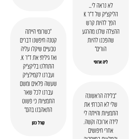
לא נראה לי…
הליקצ’יק של ד”ר K
הפך להיות קרש
ההצלה שלנו מהרגע
“כשרומי הייתה
שהפכנו להיות
קטנה חיפשנו דברים
הורים”
טבעיים שיקלו עליה
ואז גיליתי את ד”ר K.
ליה ארוסי
התחלנו בליקצ’יק
ועברנו לקמילצ’יק
שעשה פלאים ומשם
עברנו לכל שאר
“בלידה הראשונה
התמציות כי פשוט
שלי לא הכרתי את
התאהבנו בהם”
התמציות והייתה לי
לידה ארוכה וקשה.
קורל כהן
אחרי חיפושים
והמלצות בפייסבוק