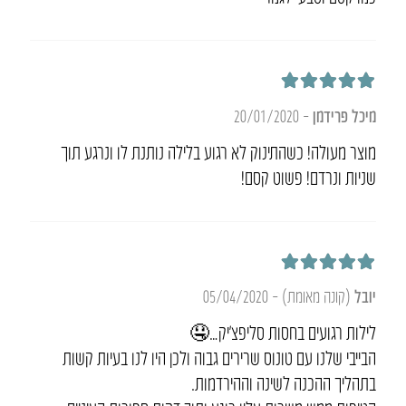
דורג
5
מתוך 5
מיכל פרידמן
–
20/01/2020
מוצר מעולה! כשהתינוק לא רגוע בלילה נותנת לו ונרגע תוך
שניות ונרדם! פשוט קסם!
דורג
5
מתוך 5
יובל
(קונה מאומת)
–
05/04/2020
לילות רגועים בחסות סליפצ’יק…🤤
הבייבי שלנו עם טונוס שרירים גבוה ולכן היו לנו בעיות קשות
בתהליך ההכנה לשינה וההירדמות.