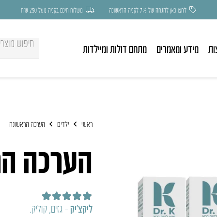
לחצו כאן להנחה של 7% לקניה הראשונה
משלוח חינם בקניה מעל 250 ש״ח
ות
מידע ומאמרים
מתחם דולות ומיילדות
ראשי
ילדים
הערכה הראשונה
הערכה הר
דורג
5.00
מתוך 5
ליקצ’יק
– גזים, קוליק.