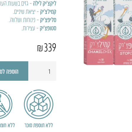
ליקצ’יק לילה
– גזים בשעות הערב
קמילצ’יק
– יציאת שיניים.
סליפצ’יק
– נינוחות ושלווה.
סטופצ׳יק
– עצירות.
₪
339
כמות
הוספה לס
של
הערכה
הראשונה
ללא תוספת סוכר
ללא חומר