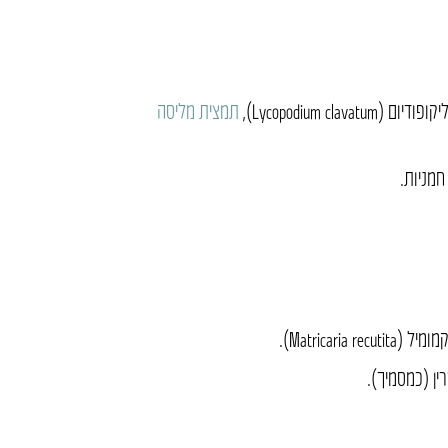
Lycopodium clava),
תמצית מליסה
חמניות.
Matricaria ).
רין (כמסמיך).