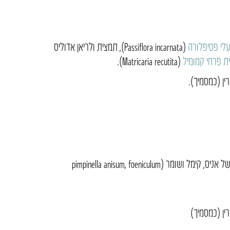
לי פסיפלורה
(Passiflora incarnata), תמצית ולריאן אדוליס
ת פרחי קמומיל
(Matricaria recutita).
רין (כמסמיך).
רכיבים פעילים: תמצית של אניס, קימל ושומר (pimpinella anisum, foeniculum
רין (כמסמיך)