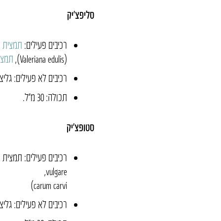
סליפצ’יק
רכיבים פעילים:
תמצית ע
(Valeriana edulis),
תמצי
רכיבים לא פעילים: גליצ
תכולה: 30 מ״ל.
סטופצ׳יק
vulgare,
carum carvi)
רכיבים לא פעילים: גליצ