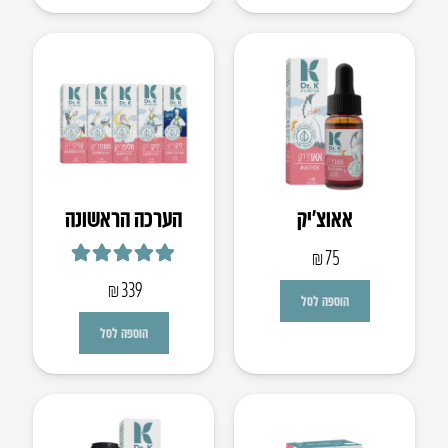
אאוצ’יק
הערכה הראשונה
₪
75
דורג
5.00
מתוך 5
₪
339
הוספה לסל
הוספה לסל