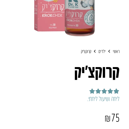
ראשי
ילדים
קרוקצ׳יק
קרוקצ׳יק
דורג
5.00
מתוך 5
ליחה ושיעול ליחתי.
₪
75