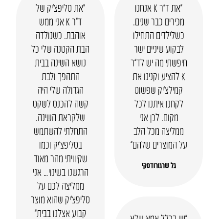
“את ד”ר K אנחנו
“את סליפצ’יק של
מכירים כבר שנים.
ד”ר K אני ממש
כשלילדים התחילו
אוהבת. כשנולדה
לבקוע שיניים ישר
הבת הקטנה שלי כל
חיפשתי מה יש לד”ר
נושא השינה בבית
K להציע וקנינו את
התהפך ולבת
קמילצ’יק שפשוט
הגדולה שלי היה
לקחנו איתנו לכל
קשה להכנס לשקט
מקום. לכן אני
שלקראת השינה.
ממליצה מכל הלב
התחלתי להשתמש
על המוצרים שלהם”
בסליפצ’יק וכמו
שקיוויתי מהר מאוד
גל שרגורודסקי
הרגשנו בשינוי… אני
ממליצה לכם על
סליפצ’יק שהוא מוצר
קבוע אצלנו בבית”
“יש בכלל אמא שלא