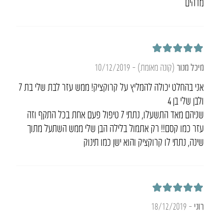
מדהים
דורג
5
מתוך 5
מיכל מנור
(קונה מאומת)
–
10/12/2019
אני בהחלט יכולה להמליץ על קרוקציק! ממש עזר לבת שלי בת 7
ולבן שלי בן 4
שניהם מאד התשעלו, נתתי 7 טיפול פעם אחת בכל התקף וזה
עזר כמו קסם!! רק אתמול בלילה הבן שלי ממש השתעל מתוך
שינה, נתתי לו קרוקציק והוא ישן כמו תינוק
דורג
5
מתוך 5
רוני
–
18/12/2019