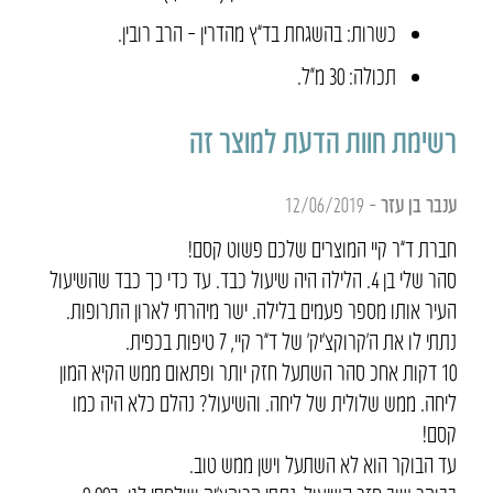
כשרות: בהשגחת בד”ץ מהדרין – הרב רובין.
תכולה: 30 מ״ל.
רשימת חוות הדעת למוצר זה
ענבר בן עזר
–
12/06/2019
חברת ד”ר קיי המוצרים שלכם פשוט קסם!
סהר שלי בן 4. הלילה היה שיעול כבד. עד כדי כך כבד שהשיעול
העיר אותו מספר פעמים בלילה. ישר מיהרתי לארון התרופות.
נתתי לו את ה’קרוקצ’יק’ של ד”ר קיי, 7 טיפות בכפית.
10 דקות אחכ סהר השתעל חזק יותר ופתאום ממש הקיא המון
ליחה. ממש שלולית של ליחה. והשיעול? נהלם כלא היה כמו
קסם!
עד הבוקר הוא לא השתעל וישן ממש טוב.