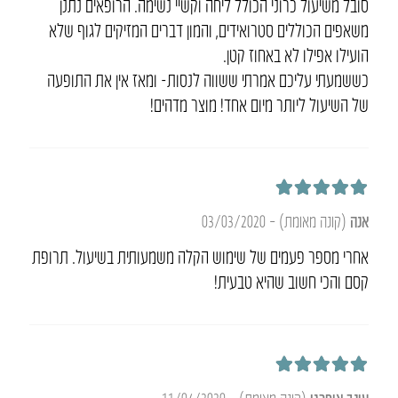
סובל משיעול כרוני הכולל ליחה וקשיי נשימה. הרופאים נתנן
משאפים הכוללים סטרואידים, והמון דברים המזיקים לגוף שלא
הועילו אפילו לא באחוז קטן.
כששמעתי עליכם אמרתי ששווה לנסות- ומאז אין את התופעה
של השיעול ליותר מיום אחד! מוצר מדהים!
דורג
5
מתוך 5
אנה
(קונה מאומת)
–
03/03/2020
אחרי מספר פעמים של שימוש הקלה משמעותית בשיעול. תרופת
קסם והכי חשוב שהיא טבעית!
דורג
5
מתוך 5
עינב איפרגן
(קונה מאומת)
–
11/04/2020