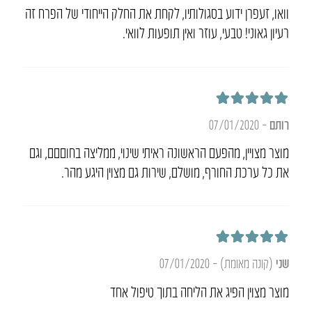
וואו, זעפרן ידוע בסגולותיו, לקחת את החלק הייחודי של הפרח זה
רעיון גאוני! טבעי, עוזר ואין תופעות לוואי.
דורג
5
מתוך 5
רותם
–
07/01/2020
מוצר מצויין, מהפעם הראשונה ראיתי שינוי, ממליצה בחוםםם, וגם
את כל ערכת החורף, מושלם, שירות גם מצוין היגע מהר.
דורג
5
מתוך 5
שני
(קונה מאומת)
–
07/01/2020
מוצר מצוין הפיג את הליחה בתוך טיפול אחד