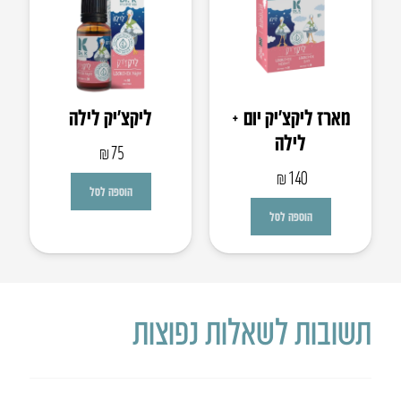
מארז ליקצ’יק יום +
ליקצ’יק לילה
לילה
₪
75
₪
140
הוספה לסל
הוספה לסל
תשובות לשאלות נפוצות