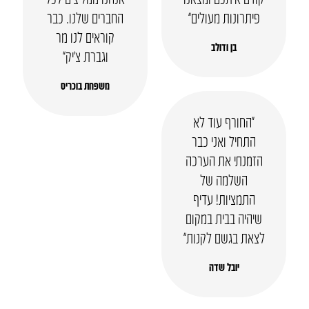
פיתרונות מעולים”
החברים שלנו. כבר
קוראים לנו מר
בן ודולב
וגברת צ’יק”
משפחת בוכריס
“החורף עוד לא
התחיל ואני כבר
הזמנתי את הערכה
השלמה של
התמציות! עדיף
שיהיה בבית במקום
לצאת בגשם לקנות”
יובל שדה