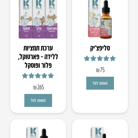
סליפצ’יק
ערכת תמציות
ללידה – פארטוקל,
פלור ופוסקל
דורג
4.93
מתוך 5
₪
75
דורג
5.00
מתוך 5
הוספה לסל
₪
265
הוספה לסל