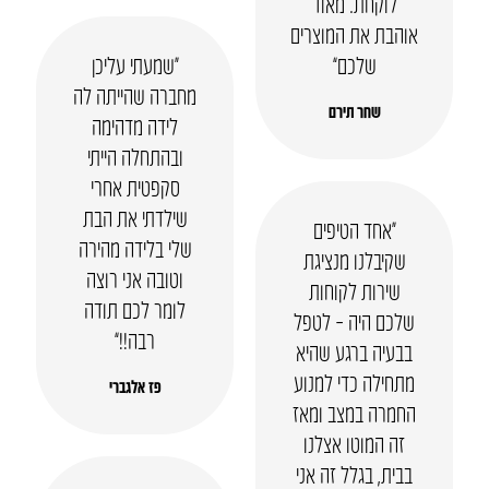
לוקחת. מאוד
אוהבת את המוצרים
שלכם”
“שמעתי עליכן
מחברה שהייתה לה
שחר תירם
לידה מדהימה
ובהתחלה הייתי
סקפטית אחרי
שילדתי את הבת
“אחד הטיפים
שלי בלידה מהירה
שקיבלנו מנציגת
וטובה אני רוצה
שירות לקוחות
לומר לכם תודה
שלכם היה – לטפל
רבה!!”
בבעיה ברגע שהיא
מתחילה כדי למנוע
פז אלגברי
החמרה במצב ומאז
זה המוטו אצלנו
בבית, בגלל זה אני