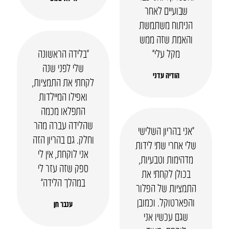
שבועיים לאחר
הניתוח משתמשת
והאמת שזה ממש
מקל עלי״
“בלידה הראשונה
שלי לפני שנה
הודיה עדני
לקחתי את התמציות,
ואפילו המיילדות
התפלאו מכמה
שהלידה עברה מהר
“אני בהריון השלישי
וחלק. גם בהריון הזה
שלי אחרי שתי לידות
אני לוקחת, אין לי
מדהימות וטבעיות,
ספק שזה עזר לי
בכולן לקחתי את
במהלך הלידה”
התמציות של הפלור
והפארטוקל. וכמובן
ענבר חן
שגם עכשיו אני