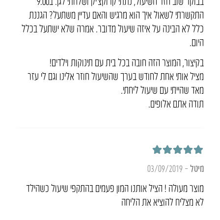
בבוקר שוב חזר השיעול, נתתי קרוקצ’יק ושלחתי לגן. ב9.00
התקשרתי לשאול איך הוא מרגיש והאם עדיין משתעל? הגננת
כלל לא הבינה על איזה שיעול מדובר. אמרה שלא ישתעל בכלל
היום.
בקיצור, המוצר הזה חובה בכל בית עם תינוקות וילדים!
מציל אותי אחת לחודש בערך שהשיעול חוזר אלינו וגם לי עזר
מאד שהייתי עם שיעול ליחתי.
תודה אתם אלופים.
דורג
5
מתוך 5
מיטל
–
03/09/2019
מוצר מעולה ! הציל אותנו המון פעמים בהתקפי שיעול כשהילד
לא מצליח להוציא את הליחה