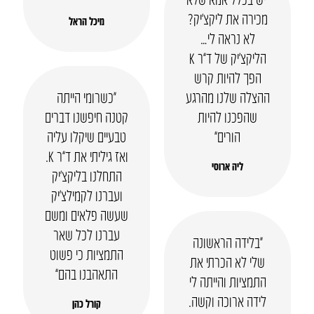
מכירה את ליקצ’יק?
מיכל הראל
לא נראה לי…
הליקצ’יק של ד”ר K
הפך להיות קרש
ההצלה שלנו מהרגע
“כשרומי הייתה
שהפכנו להיות
קטנה חיפשנו דברים
הורים”
טבעיים שיקלו עליה
ואז גיליתי את ד”ר K.
ליה ארוסי
התחלנו בליקצ’יק
ועברנו לקמילצ’יק
שעשה פלאים ומשם
עברנו לכל שאר
“בלידה הראשונה
התמציות כי פשוט
שלי לא הכרתי את
התאהבנו בהם”
התמציות והייתה לי
לידה ארוכה וקשה.
קורל כהן