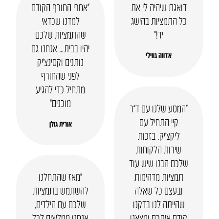
דואגת שיהיה לי את
“אחרי החורף הקודם
כל התמציות בהישג
למדנו שכדאי
יד!”
שהתמציות שלכם
יהיו בבית… אנחנו גם
אדווה גווילי
נותנים וקסינצ’יק
לפני שהחורף
מתחיל כדי להגיע
מוכנים”
“המסע שלנו עם ד”ר
קיי התחיל עם
אורית גולן
ליקצ’יק. בזכות
שירות הלקוחות
שלכם הבנו שיש עוד
תמציות מדהימות
“מאז שהתחלנו
ובעצם כל שאלה
להשתמש בתמציות
שהייתה לנו בדקנו
שלכם עם הילדים,
קודם איתכם ומצאנו
אנחנו ממליצים לכל