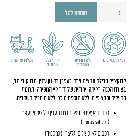
כמות
הוספה לסל
של
קרוקצ׳יק
ללא תוספת סוכר
ללא חומרים
חומרי גלם
משלוח עד הבית
משמרים
איכותיים
קרוקצ’יק מכילה תמצית פרחי זעפרן במינון עדין ומדויק ביותר,
בצורת הכנה ורקיחה ייחודית של ד”ר קיי המפיקה יתרונות
מדויקים וספציפיים. ללא תוספת סוכר וללא חומרים משמרים.
רכיבים פעילים: תמצית במינון עדין של פרחי זעפרן
(crocus sativus).
רכיבים לא פעילים: גליצרין (כמסמיך).