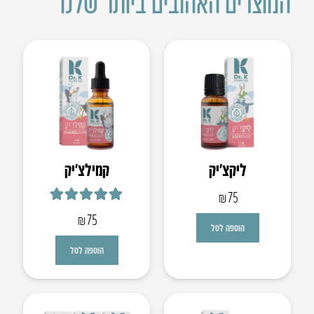
המוצרים האהובים ביותר שלנו
ליקצ’יק
קמילצ’יק
₪
75
דורג
5.00
מתוך 5
₪
75
הוספה לסל
הוספה לסל