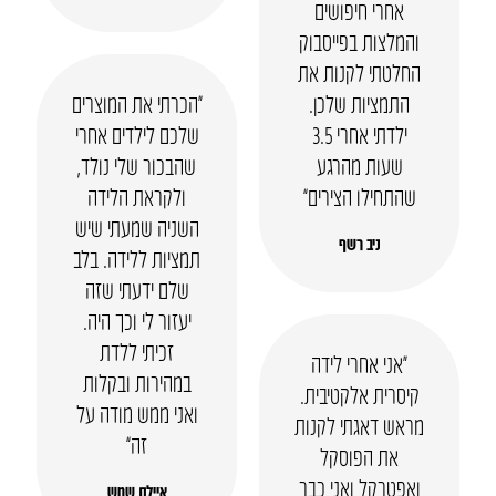
אחרי חיפושים
והמלצות בפייסבוק
החלטתי לקנות את
התמציות שלכן.
“הכרתי את המוצרים
ילדתי אחרי 3.5
שלכם לילדים אחרי
שעות מהרגע
שהבכור שלי נולד,
שהתחילו הצירים”
ולקראת הלידה
השניה שמעתי שיש
ניב רשף
תמציות ללידה. בלב
שלם ידעתי שזה
יעזור לי וכך היה.
זכיתי ללדת
“אני אחרי לידה
במהירות ובקלות
קיסרית אלקטיבית.
ואני ממש מודה על
מראש דאגתי לקנות
זה”
את הפוסקל
ואפטרקל ואני כבר
איילת שמש