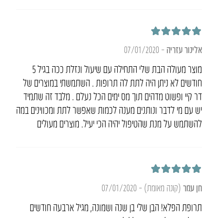
דורג
5
מתוך 5
אלינור עזריה
–
07/01/2020
מוצר מעולה הבת שלי התחילה עם שיעול ונזלת ככה בגיל 5
חודשים לא ניתן היה לתת לה תרופות . השתמשתי במוצרים של
דר קיי ופשוט מדהים תוך מס ימים הכל נעלם . מלבד זה שתמיד
יש עם מי לדבר ונותנים מענה לכמות שאפשר לתת ומכווינים במה
להשתמש על מנת שהטיפול יהיה הכי יעיל. מוצרים מעולים
דורג
5
מתוך 5
חן עמר
(קונה מאומת)
–
07/01/2020
תרופת הפלא! הבן שלי בן שנה ושמונה, מגיל ארבעה חודשים