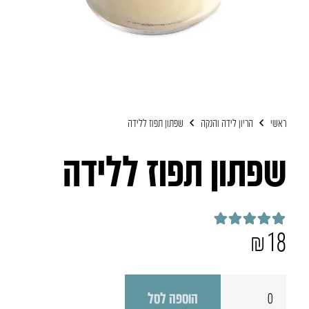
ראשי
הריון לידה והנקה
שפתון תפוז ללידה
שפתון תפוז ללידה
₪
18
דורג
5.00
מתוך 5
כמות
הוספה לסל
של