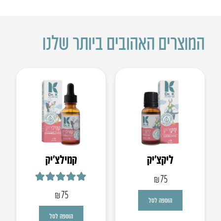
המוצרים האהובים ביותר שלנו
ליקצ’יק
קמילצ’יק
₪
75
דורג
5.00
מתוך 5
₪
75
הוספה לסל
הוספה לסל