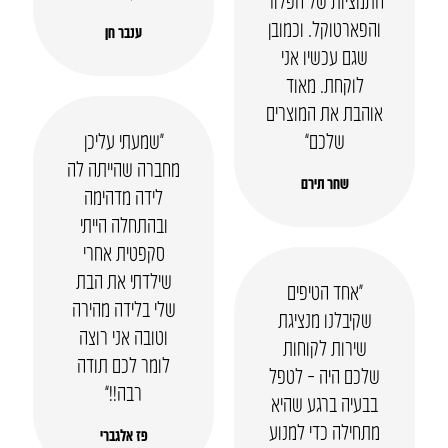
התמציות של הפלור
והפארטוקל. וכמובן
ענבר חן
שגם עכשיו אני
לוקחת. מאוד
אוהבת את המוצרים
שלכם”
“שמעתי עליכן
מחברה שהייתה לה
שחר תירם
לידה מדהימה
ובהתחלה הייתי
סקפטית אחרי
שילדתי את הבת
“אחד הטיפים
שלי בלידה מהירה
שקיבלנו מנציגת
וטובה אני רוצה
שירות לקוחות
לומר לכם תודה
שלכם היה – לטפל
רבה!!”
בבעיה ברגע שהיא
מתחילה כדי למנוע
פז אלגברי