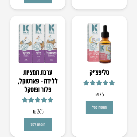
סליפצ’יק
ערכת תמציות
ללידה – פארטוקל,
פלור ופוסקל
דורג
4.93
מתוך 5
₪
75
דורג
5.00
מתוך 5
הוספה לסל
₪
265
הוספה לסל