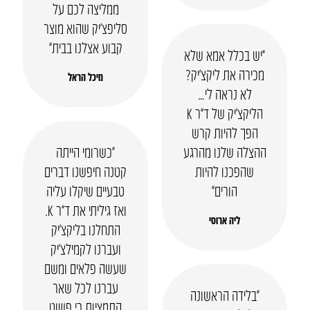
ממליצה לכם על
סליפצ’יק שהוא מוצר
קבוע אצלנו בבית”
“יש בכלל אמא שלא
מכירה את ליקצ’יק?
מיכל הראל
לא נראה לי…
הליקצ’יק של ד”ר K
הפך להיות קרש
ההצלה שלנו מהרגע
“כשרומי הייתה
שהפכנו להיות
קטנה חיפשנו דברים
הורים”
טבעיים שיקלו עליה
ואז גיליתי את ד”ר K.
ליה ארוסי
התחלנו בליקצ’יק
ועברנו לקמילצ’יק
שעשה פלאים ומשם
עברנו לכל שאר
“בלידה הראשונה
התמציות כי פשוט