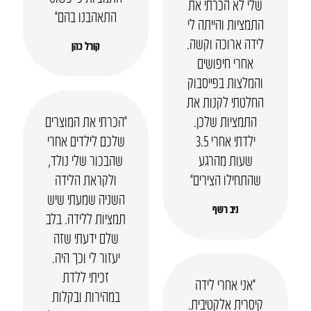
שלי לא הכרתי את
התאהבנו בהם”
התמציות והייתה לי
לידה ארוכה וקשה.
קורל כהן
אחרי חיפושים
והמלצות בפייסבוק
החלטתי לקנות את
התמציות שלכן.
“הכרתי את המוצרים
ילדתי אחרי 3.5
שלכם לילדים אחרי
שעות מהרגע
שהבכור שלי נולד,
שהתחילו הצירים”
ולקראת הלידה
השניה שמעתי שיש
ניב רשף
תמציות ללידה. בלב
שלם ידעתי שזה
יעזור לי וכך היה.
זכיתי ללדת
“אני אחרי לידה
במהירות ובקלות
קיסרית אלקטיבית.