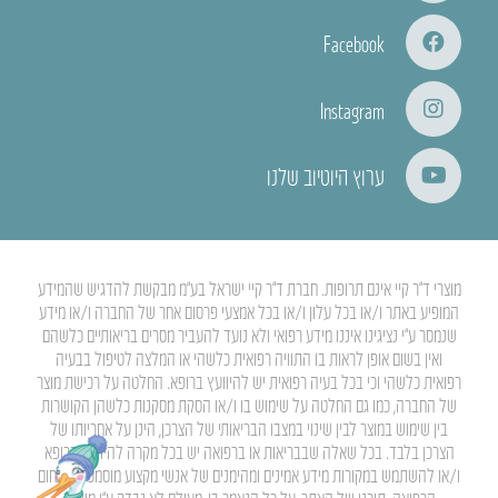
Facebook
Instagram
ערוץ היוטיוב שלנו
מוצרי ד”ר קיי אינם תרופות. חברת ד”ר קיי ישראל בע”מ מבקשת להדגיש שהמידע
המופיע באתר ו/או בכל עלון ו/או בכל אמצעי פרסום אחר של החברה ו/או מידע
שנמסר ע”י נציגינו איננו מידע רפואי ולא נועד להעביר מסרים בריאותיים כלשהם
ואין בשום אופן לראות בו התוויה רפואית כלשהי או המלצה לטיפול בבעיה
רפואית כלשהי וכי בכל בעיה רפואית יש להיוועץ ברופא. החלטה על רכישת מוצר
של החברה, כמו גם החלטה על שימוש בו ו/או הסקת מסקנות כלשהן הקושרות
בין שימוש במוצר לבין שינוי במצבו הבריאותי של הצרכן, הינן על אחריותו של
הצרכן בלבד. בכל שאלה שבבריאות או ברפואה יש בכל מקרה להיוועץ ברופא
ו/או להשתמש במקורות מידע אמינים ומהימנים של אנשי מקצוע מוסמכים בתחום