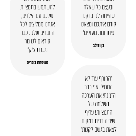
ובעצם כל שאלה
להשתמש בתמציות
שהייתה לנו בדקנו
שלכם עם הילדים,
קודם איתכם ומצאנו
אנחנו ממליצים לכל
פיתרונות מעולים”
החברים שלנו. כבר
קוראים לנו מר
בן ודולב
וגברת צ’יק”
משפחת בוכריס
“החורף עוד לא
התחיל ואני כבר
הזמנתי את הערכה
השלמה של
התמציות! עדיף
שיהיה בבית במקום
לצאת בגשם לקנות”