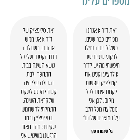
“את ד”ר K אנחנו
“את סליפצ’יק של
מכירים כבר שנים.
ד”ר K אני ממש
כשלילדים התחילו
אוהבת. כשנולדה
לבקוע שיניים ישר
הבת הקטנה שלי כל
חיפשתי מה יש לד”ר
נושא השינה בבית
K להציע וקנינו את
התהפך ולבת
קמילצ’יק שפשוט
הגדולה שלי היה
לקחנו איתנו לכל
קשה להכנס לשקט
מקום. לכן אני
שלקראת השינה.
ממליצה מכל הלב
התחלתי להשתמש
על המוצרים שלהם”
בסליפצ’יק וכמו
שקיוויתי מהר מאוד
גל שרגורודסקי
הרגשנו בשינוי… אני