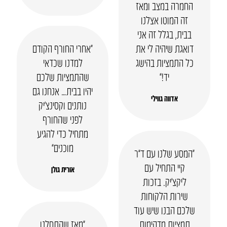
החמרה במצב ומאז
זה המוטו אצלנו
בבית, בגלל זה אני
דואגת שיהיה לי את
“אחרי החורף הקודם
כל התמציות בהישג
למדנו שכדאי
יד!”
שהתמציות שלכם
יהיו בבית… אנחנו גם
אדווה גווילי
נותנים וקסינצ’יק
לפני שהחורף
מתחיל כדי להגיע
מוכנים”
“המסע שלנו עם ד”ר
קיי התחיל עם
אורית גולן
ליקצ’יק. בזכות
שירות הלקוחות
שלכם הבנו שיש עוד
תמציות מדהימות
“מאז שהתחלנו