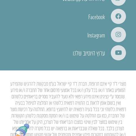
Facebook
Instagram
ערוץ היוטיוב שלנו
מוצרי ד”ר קיי אינם תרופות. חברת ד”ר קיי ישראל בע”מ מבקשת להדגיש שהמידע
המופיע באתר ו/או בכל עלון ו/או בכל אמצעי פרסום אחר של החברה ו/או מידע
שנמסר ע”י נציגינו איננו מידע רפואי ולא נועד להעביר מסרים בריאותיים כלשהם
ואין בשום אופן לראות בו התוויה רפואית כלשהי או המלצה לטיפול בבעיה
רפואית כלשהי וכי בכל בעיה רפואית יש להיוועץ ברופא. החלטה על רכישת מוצר
של החברה, כמו גם החלטה על שימוש בו ו/או הסקת מסקנות כלשהן הקושרות
בין שימוש במוצר לבין שינוי במצבו הבריאותי של הצרכן, הינן על אחריותו של
הצרכן בלבד. בכל שאלה שבבריאות או ברפואה יש בכל מקרה להיוועץ ברופא
ו/או להשתמש במקורות מידע אמינים ומהימנים של אנשי מקצוע מוסמכים בתחום